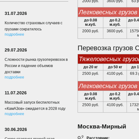
2000 руб.
3600 руб.
63 р
легковесных грузов
31.07.2026
до 0.08
до 0.2
до 0.4
Количество страховых случаев с
м.куб.
м.куб.
грузами сократилось
2000 руб.
3600 руб.
15750
подробнее
Перевозка грузов 
29.07.2026
тяжеловесных грузо
Сложности рынка грузоперевозок в
России и падение объемов
до 20 кг
до 50 кг
до 1
доставки
2500 руб.
4100 руб.
69.3 
подробнее
легковесных грузов
11.07.2026
до 0.08
до 0.2
до 0.4
м.куб.
м.куб.
Массовый запуск беспилотных
2500 руб.
4100 руб.
17325
«КамАЗов» ожидается в 2028 году
подробнее
Москва-Мирный
30.06.2026
Расстояние: