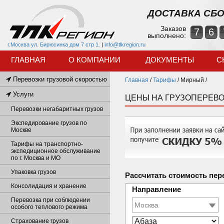
ДОСТАВКА СБО
Заказов
7
6
выполнено:
г.Москва ул. Бирюсинка дом 7 стр 1.
|
info@tlkregion.ru
ГЛАВНАЯ
О КОМПАНИИ
ДОКУМЕНТЫ
С
Перевозки грузовой скоростью
Главная
/
Тарифы
/
Мирный /
Услуги
ЦЕНЫ НА ГРУЗОПЕРЕВО
Перевозки негабаритных грузов
Экспедирование грузов по
Москве
Тарифы на транспортно-
экспедиционное обслуживание
по г. Москва и МО
Упаковка грузов
Рассчитать стоимость пер
Консолидация и хранение
Направление
Перевозка при соблюдении
особого теплового режима
Страхование грузов