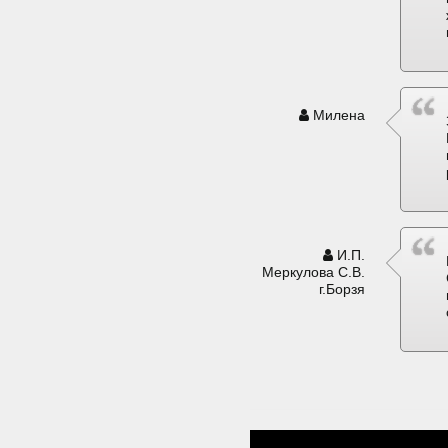
Милена
И.П.
Меркулова С.В.
г.Борзя