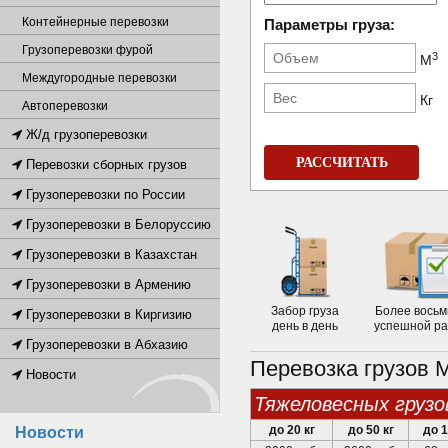
Контейнерные перевозки
Параметры груза:
Грузоперевозки фурой
3
М
Междугородные перевозки
Кг
Автоперевозки
Ж/д грузоперевозки
РАССЧИТАТЬ
Перевозки сборных грузов
Грузоперевозки по России
Грузоперевозки в Белоруссию
Грузоперевозки в Казахстан
Грузоперевозки в Армению
Забор груза
Более восьм
Грузоперевозки в Киргизию
день в день
успешной р
Грузоперевозки в Абхазию
Перевозка грузов 
Новости
тяжеловесных грузо
до 20 кг
до 50 кг
до 1
Новости