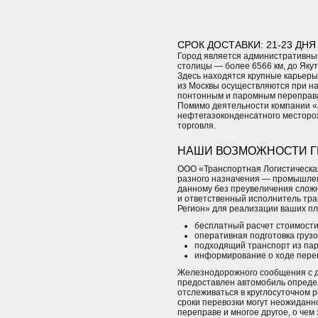
СРОК ДОСТАВКИ: 21-23 ДНЯ
Город является административным
столицы — более 6566 км, до Яку
Здесь находятся крупные карьеры
из Москвы осуществляются при нал
понтонным и паромным переправам
Помимо деятельности компании «
нефтегазоконденсатного месторож
торговля.
НАШИ ВОЗМОЖНОСТИ Г
ООО «Транспортная Логистическая
разного назначения — промышленн
данному без преувеличения слож
и ответственный исполнитель тра
Регион» для реализации ваших пл
бесплатный расчет стоимости
оперативная подготовка грузо
подходящий транспорт из пар
информирование о ходе перев
Железнодорожного сообщения с д
предоставлен автомобиль определ
отслеживаться в круглосуточном 
сроки перевозки могут неожиданно
переправе и многое другое, о чем