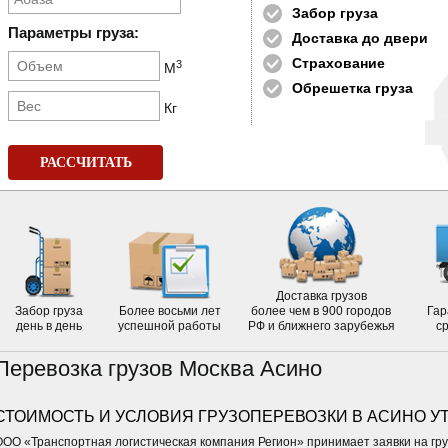
Забор груза
Параметры груза:
Доставка до двери
Страхование
3
М
Обрешетка груза
Кг
РАССЧИТАТЬ
Доставка грузов
Забор груза
Более восьми лет
более чем в 900 городов
Гар
день в день
успешной работы
РФ и ближнего зарубежья
с
Перевозка грузов Москва Асино
СТОИМОСТЬ И УСЛОВИЯ ГРУЗОПЕРЕВОЗКИ В АСИНО У
ООО «Транспортная логистическая компания Регион» принимает заявки на гру