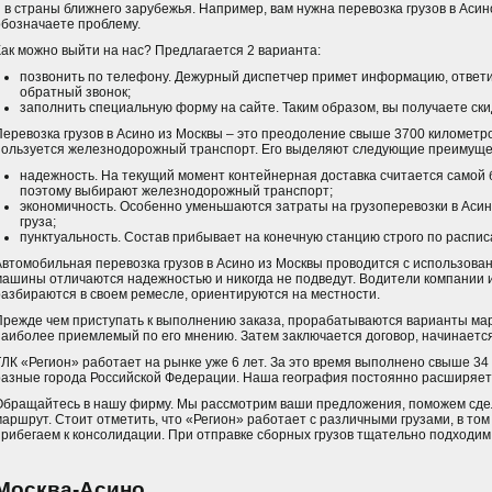
и в страны ближнего зарубежья. Например, вам нужна перевозка грузов в Асин
обозначаете проблему.
Как можно выйти на нас? Предлагается 2 варианта:
позвонить по телефону. Дежурный диспетчер примет информацию, ответит
обратный звонок;
заполнить специальную форму на сайте. Таким образом, вы получаете ски
Перевозка грузов в Асино из Москвы – это преодоление свыше 3700 километро
пользуется железнодорожный транспорт. Его выделяют следующие преимуще
надежность. На текущий момент контейнерная доставка считается самой
поэтому выбирают железнодорожный транспорт;
экономичность. Особенно уменьшаются затраты на грузоперевозки в Асино
груза;
пунктуальность. Состав прибывает на конечную станцию строго по распис
Автомобильная перевозка грузов в Асино из Москвы проводится с использова
машины отличаются надежностью и никогда не подведут. Водители компании 
разбираются в своем ремесле, ориентируются на местности.
Прежде чем приступать к выполнению заказа, прорабатываются варианты мар
наиболее приемлемый по его мнению. Затем заключается договор, начинаетс
ТЛК «Регион» работает на рынке уже 6 лет. За это время выполнено свыше 34 
разные города Российской Федерации. Наша география постоянно расширяетс
Обращайтесь в нашу фирму. Мы рассмотрим ваши предложения, поможем сде
маршрут. Стоит отметить, что «Регион» работает с различными грузами, в том
прибегаем к консолидации. При отправке сборных грузов тщательно подходим 
Москва-Асино