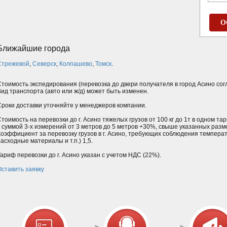
О
Ближайшие города
Стрежевой
,
Северск
,
Колпашево
,
Томск
.
Стоимость экспедирования (перевозка до двери получателя в город Асино сог
Вид транспорта (авто или ж/д) может быть изменен.
Сроки доставки уточняйте у менеджеров компании.
тоимость на перевозки до г. Асино тяжелых грузов от 100 кг до 1т в одном т
с суммой 3-х измерений от 3 метров до 5 метров +30%, свыше указанных разм
Коэффициент за перевозку грузов в г. Асино, требующих соблюдения температ
асходные материалы и т.п.) 1,5.
ариф перевозки до г. Асино указан с учетом НДС (22%).
Оставить заявку