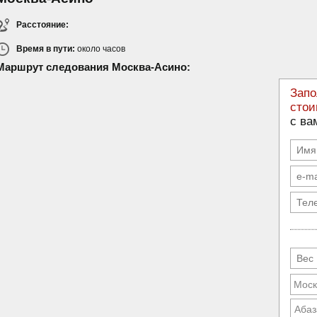
Расстояние:
Время в пути:
около
часов
Маршрут следования Москва-Асино:
Запо
стои
с ва
Абаз