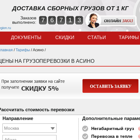
ДОСТАВКА СБОРНЫХ ГРУЗОВ ОТ 1 КГ
Заказов
7
6
7
1
3
выполнено:
egion.ru
ДОКУМЕНТЫ
СКИДКИ
СТАТЬИ
ТАРИФЫ
Главная
/
Тарифы
/
Асино /
ЦЕНЫ НА ГРУЗОПЕРЕВОЗКИ В АСИНО
Рассчитать стоимость перевозки
Направление
Дополнительные парам
Негабаритный груз
Перевозка в тепле
Абаза