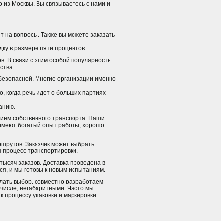
о из Москвы. Вы связываетесь с нами и
 на вопросы. Также вы можете заказать
дку в размере пяти процентов.
в. В связи с этим особой популярность
ства:
 безопасной. Многие организации именно
, когда речь идет о больших партиях
анию.
нием собственного транспорта. Наши
имеют богатый опыт работы, хорошо
шрутов. Заказчик может выбрать
я процесс транспортировки.
тысяч заказов. Доставка проведена в
я, и мы готовы к новым испытаниям.
лать выбор, совместно разработаем
 числе, негабаритными. Часто мы
к процессу упаковки и маркировки.