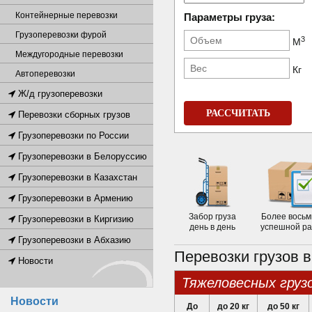
Контейнерные перевозки
Параметры груза:
Грузоперевозки фурой
3
М
Междугородные перевозки
Кг
Автоперевозки
Ж/д грузоперевозки
РАССЧИТАТЬ
Перевозки сборных грузов
Грузоперевозки по России
Грузоперевозки в Белоруссию
Грузоперевозки в Казахстан
Грузоперевозки в Армению
Забор груза
Более восьм
Грузоперевозки в Киргизию
день в день
успешной р
Грузоперевозки в Абхазию
Перевозки грузов 
Новости
тяжеловесных груз
Новости
До
до 20 кг
до 50 кг