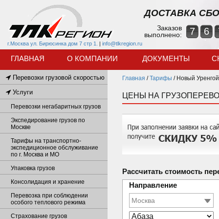
ДОСТАВКА СБО
Заказов
7
6
выполнено:
г.Москва ул. Бирюсинка дом 7 стр 1.
|
info@tlkregion.ru
ГЛАВНАЯ
О КОМПАНИИ
ДОКУМЕНТЫ
С
Перевозки грузовой скоростью
Главная
/
Тарифы
/
Новый Уренгой 
Услуги
ЦЕНЫ НА ГРУЗОПЕРЕВО
Перевозки негабаритных грузов
Экспедирование грузов по
Москве
Тарифы на транспортно-
экспедиционное обслуживание
по г. Москва и МО
Упаковка грузов
Рассчитать стоимость пер
Консолидация и хранение
Направление
Перевозка при соблюдении
особого теплового режима
Страхование грузов