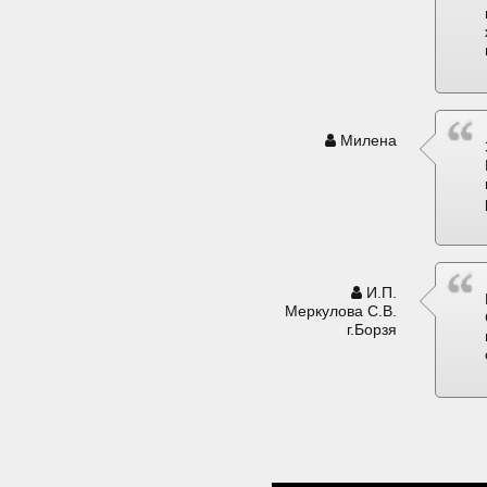
Милена
И.П.
Меркулова С.В.
г.Борзя