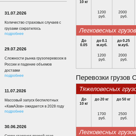
10 кг
1200
2000
31.07.2026
руб.
руб.
Количество страховых случаев с
грузами сократилось
легковесных грузо
подробнее
До
до 0.1
до 0.25
0.05
м.куб.
м.куб.
29.07.2026
1200
2000
Сложности рынка грузоперевозок в
руб.
руб.
России и падение объемов
доставки
подробнее
Перевозки грузов 
тяжеловесных груз
11.07.2026
До
до 20 кг
до 50 кг
Массовый запуск беспилотных
10 кг
«КамАЗов» ожидается в 2028 году
подробнее
1700
2500
руб.
руб.
30.06.2026
легковесных грузо