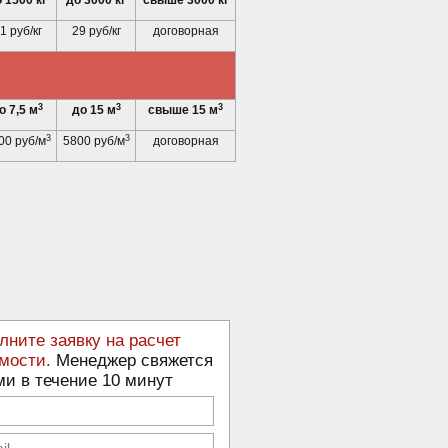
 1500 кг
до 3000 кг
свыше 3000 кг
1 руб/кг
29 руб/кг
договорная
3
3
3
о 7,5 м
до 15 м
свыше 15 м
3
3
00 руб/м
5800 руб/м
договорная
лните заявку на расчет
мости.
Менеджер свяжется
ми в течение 10 минут