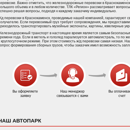
перевозке. Важно отметить, что железнодорожные перевозки в Краснокаменск
большого объема и в любом количестве. ТЛК «Регион» рассматривает вопросы
успешно решая вопросы, подходя к каждому заказчику индивидуально.
Жд перевозки в Краснокаменск, проводимые нашей компанией, гарантируют с
получателю. Если перевозимый груз требует сопровождения, мы предоставим
приходилось транспортировать музейные экспонаты, картины, ювелирные укр
Железнодорожный транспорт в настоящее время является самым безопасным 
времени года. Если в метель и гололед парализуется автомагистраль, то по 
в круглосуточном режиме. При этом стоимость ж/д перевозки самая низкая. Н
вопрос формирования сборных грузов, чтобы заказчик имел возможность запла
НАШ АВТОПАРК