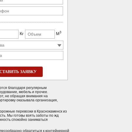
3
Кг
М
а
СТАВИТЬ ЗАЯВКУ
ются благодаря регулярным
рудование, мебель и прочее.
т, не обращая внимания на
ортировку оказывала организация,
орожные перевозки в Краснокаменск из
сть. Мы готовы взять заботы по жд
ожность спокойно заниматься
елесообразно обратиться к контейнерной