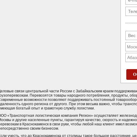
Абаз
О
Деловые связи центральной части России с Забайкальским краем поддержива
грузоперевозкам. Перевозятся товары народного потребления, продукты, обо
Современные возможности позволяют поддерживать постоянный товарооборо
удаленность одного региона от другого. При этом весьма важно, чтобы трансп
имеющая богатый опыт и грамотную службу логистики.
ООО «Транспортная логистическая компания Регион» осуществляет железнод
Москвы и другие населенные пункты, гарантируя качество, скорость и надежно
перевозкам в Краснокаменск в свои руки, чтобы любой наш клиент имел возм
непосредственно своим бизнесом.
Если учесть, что до Краснокаменска от столицы такое большое расстояние, ц