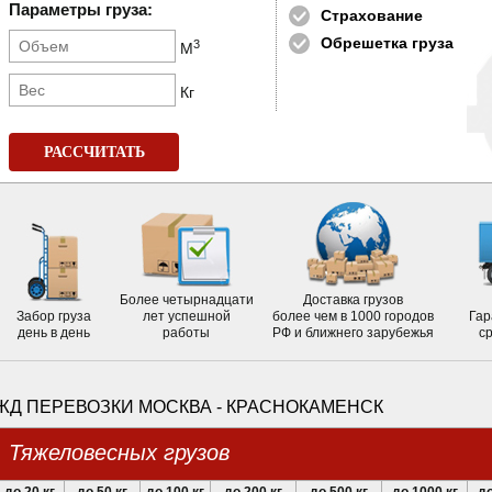
Параметры груза:
Страхование
Обрешетка груза
3
М
Кг
РАССЧИТАТЬ
Более четырнадцати
Доставка грузов
Забор груза
лет успешной
более чем в 1000 городов
Гар
день в день
работы
РФ и ближнего зарубежья
с
ЖД ПЕРЕВОЗКИ МОСКВА - КРАСНОКАМЕНСК
Тяжеловесных грузов