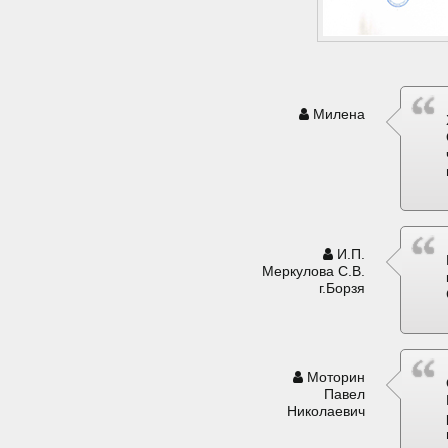
Милена
И.П.
Меркулова С.В.
г.Борзя
Моторин
Павел
Николаевич