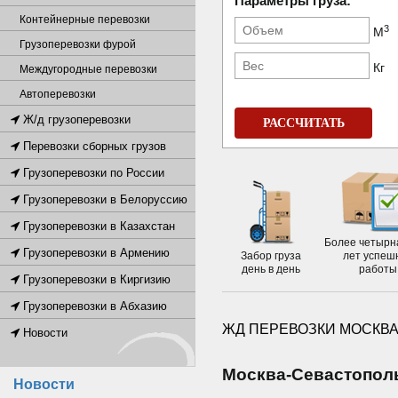
Параметры груза:
Контейнерные перевозки
3
М
Грузоперевозки фурой
Кг
Междугородные перевозки
Автоперевозки
Ж/д грузоперевозки
РАССЧИТАТЬ
Перевозки сборных грузов
Грузоперевозки по России
Грузоперевозки в Белоруссию
Грузоперевозки в Казахстан
Более четырн
Грузоперевозки в Армению
Забор груза
лет успеш
день в день
работы
Грузоперевозки в Киргизию
Грузоперевозки в Абхазию
ЖД ПЕРЕВОЗКИ МОСКВА
Новости
Москва-Cевастопол
Новости