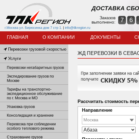
ДОСТАВКА СБО
Заказов
7
6
выполнено:
г.Москва ул. Бирюсинка дом 7 стр 1.
|
info@tlkregion.ru
ГЛАВНАЯ
О КОМПАНИИ
ДОКУМЕНТЫ
С
Перевозки грузовой скоростью
ЖД ПЕРЕВОЗКИ В CЕВА
Услуги
Перевозки негабаритных грузов
Экспедирование грузов по
Москве
Тарифы на транспортно-
экспедиционное обслуживание
по г. Москва и МО
Рассчитать стоимость пер
Упаковка грузов
Направление
Консолидация и хранение
Перевозка при соблюдении
особого теплового режима
Страхование грузов