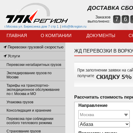
ДОСТАВКА СБО
Заказов
7
6
выполнено:
г.Москва ул. Бирюсинка дом 7 стр 1.
|
info@tlkregion.ru
ГЛАВНАЯ
О КОМПАНИИ
ДОКУМЕНТЫ
С
Перевозки грузовой скоростью
ЖД ПЕРЕВОЗКИ В ВОРК
Услуги
Перевозки негабаритных грузов
Экспедирование грузов по
Москве
Тарифы на транспортно-
экспедиционное обслуживание
по г. Москва и МО
Рассчитать стоимость пер
Упаковка грузов
Направление
Консолидация и хранение
Перевозка при соблюдении
особого теплового режима
Страхование грузов