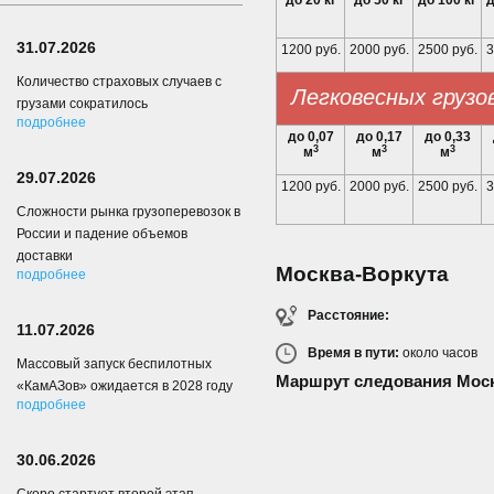
до 20 кг
до 50 кг
до 100 кг
д
31.07.2026
1200 руб.
2000 руб.
2500 руб.
3
Количество страховых случаев с
Легковесных грузо
грузами сократилось
подробнее
до 0,07
до 0,17
до 0,33
3
3
3
м
м
м
29.07.2026
1200 руб.
2000 руб.
2500 руб.
3
Сложности рынка грузоперевозок в
России и падение объемов
доставки
Москва-Воркута
подробнее
Расстояние:
11.07.2026
Время в пути:
около
часов
Массовый запуск беспилотных
Маршрут следования Моск
«КамАЗов» ожидается в 2028 году
подробнее
30.06.2026