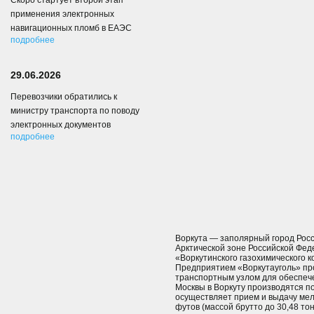
Скоро стартует второй этап
применения электронных
навигационных пломб в ЕАЭС
подробнее
29.06.2026
Перевозчики обратились к
министру транспорта по поводу
электронных документов
подробнее
Воркута — заполярный город Росс
Арктической зоне Российской Фед
«Воркутинского газохимического к
Предприятием «Воркутауголь» про
транспортным узлом для обеспече
Москвы в Воркуту производятся п
осуществляет прием и выдачу мел
футов (массой брутто до 30,48 то