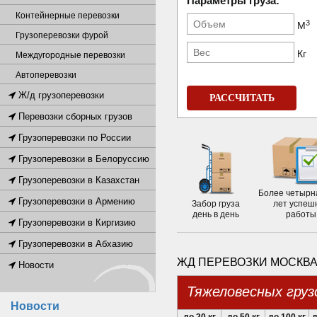
Параметры груза:
Контейнерные перевозки
3
М
Грузоперевозки фурой
Кг
Междугородные перевозки
Автоперевозки
Ж/д грузоперевозки
РАССЧИТАТЬ
Перевозки сборных грузов
Грузоперевозки по России
Грузоперевозки в Белоруссию
Грузоперевозки в Казахстан
Более четырн
Грузоперевозки в Армению
Забор груза
лет успеш
день в день
работы
Грузоперевозки в Киргизию
Грузоперевозки в Абхазию
ЖД ПЕРЕВОЗКИ МОСКВА 
Новости
Тяжеловесных груз
Новости