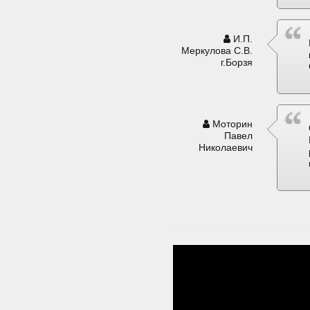
И.П.
Меркулова С.В.
г.Борзя
Моторин
Павел
Николаевич