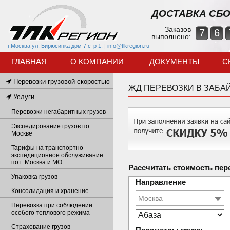
ДОСТАВКА СБО
Заказов
7
6
выполнено:
г.Москва ул. Бирюсинка дом 7 стр 1.
|
info@tlkregion.ru
ГЛАВНАЯ
О КОМПАНИИ
ДОКУМЕНТЫ
С
Перевозки грузовой скоростью
ЖД ПЕРЕВОЗКИ В ЗАБА
Услуги
Перевозки негабаритных грузов
Экспедирование грузов по
Москве
Тарифы на транспортно-
экспедиционное обслуживание
по г. Москва и МО
Рассчитать стоимость пер
Упаковка грузов
Направление
Консолидация и хранение
Перевозка при соблюдении
особого теплового режима
Страхование грузов