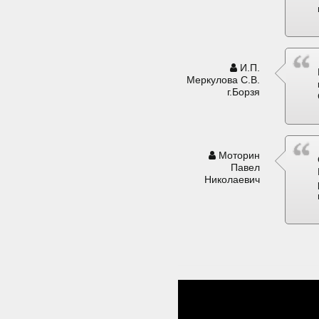
И.П.
Меркулова С.В.
г.Борзя
Моторин
Павел
Николаевич