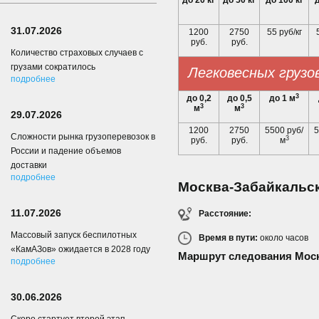
до 20 кг
до 50 кг
до 100 кг
д
31.07.2026
1200
2750
55 руб/кг
руб.
руб.
Количество страховых случаев с
грузами сократилось
Легковесных грузо
подробнее
3
до 0,2
до 0,5
до 1 м
3
3
м
м
29.07.2026
1200
2750
5500 руб/
5
Сложности рынка грузоперевозок в
3
руб.
руб.
м
России и падение объемов
доставки
подробнее
Москва-Забайкальс
11.07.2026
Расстояние:
Массовый запуск беспилотных
Время в пути:
около
часов
«КамАЗов» ожидается в 2028 году
Маршрут следования Моск
подробнее
30.06.2026