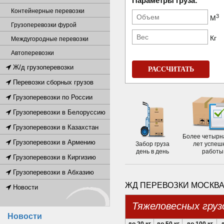
Параметры груза:
Контейнерные перевозки
3
М
Грузоперевозки фурой
Кг
Междугородные перевозки
Автоперевозки
Ж/д грузоперевозки
РАССЧИТАТЬ
Перевозки сборных грузов
Грузоперевозки по России
Грузоперевозки в Белоруссию
Грузоперевозки в Казахстан
Более четырн
Грузоперевозки в Армению
Забор груза
лет успеш
день в день
работы
Грузоперевозки в Киргизию
Грузоперевозки в Абхазию
ЖД ПЕРЕВОЗКИ МОСКВА
Новости
Тяжеловесных груз
Новости