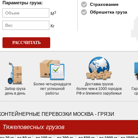
Параметры груза:
Страхование
Обрешетка груза
3
М
Кг
РАССЧИТАТЬ
Более четырнадцати
Доставка грузов
Забор груза
лет успешной
более чем в 1000 городов
Гар
день в день
работы
РФ и ближнего зарубежья
с
КОНТЕЙНЕРНЫЕ ПЕРЕВОЗКИ МОСКВА - ГРЯЗИ
Тяжеловесных грузов