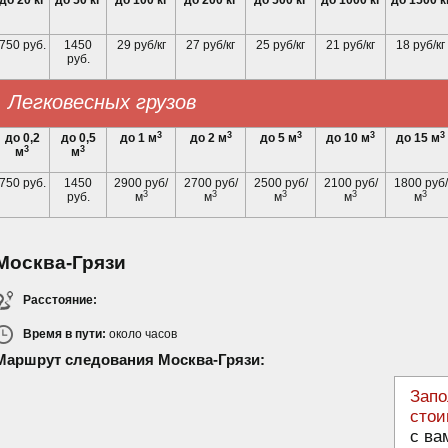
до 20 кг
до 50 кг
до 100 кг
до 200 кг
до 500 кг
до 1000 кг
до 1500 к
750 руб.
1450
29 руб/кг
27 руб/кг
25 руб/кг
21 руб/кг
18 руб/кг
руб.
Легковесных грузов
3
3
3
3
3
до 0,2
до 0,5
до 1 м
до 2 м
до 5 м
до 10 м
до 15 м
3
3
м
м
750 руб.
1450
2900 руб/
2700 руб/
2500 руб/
2100 руб/
1800 руб/
3
3
3
3
3
руб.
м
м
м
м
м
Москва-Грязи
Расстояние:
Время в пути:
около
часов
Маршрут следования Москва-Грязи:
Запо
стои
с ва