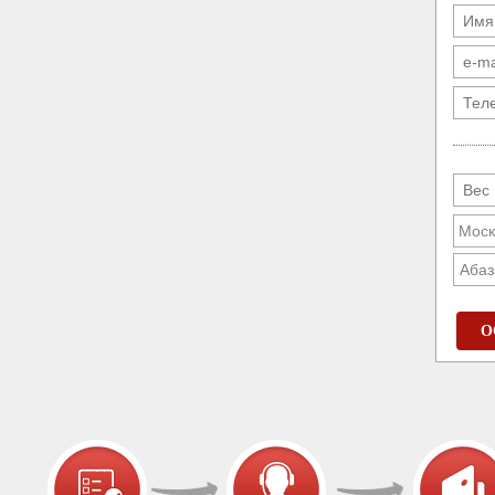
Абаз
О