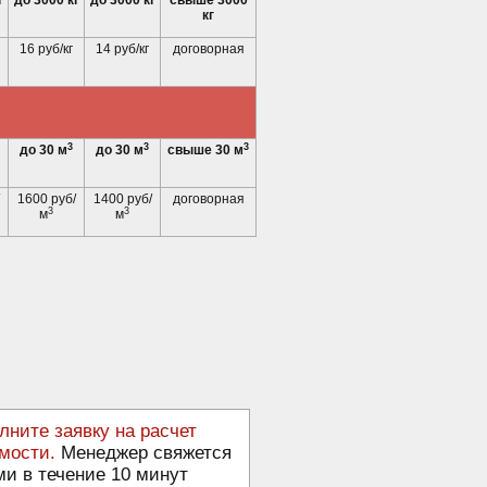
г
до 3000 кг
до 3000 кг
свыше 3000
кг
16 руб/кг
14 руб/кг
договорная
3
3
3
до 30 м
до 30 м
свыше 30 м
1600 руб/
1400 руб/
договорная
3
3
м
м
лните заявку на расчет
мости.
Менеджер свяжется
ми в течение 10 минут