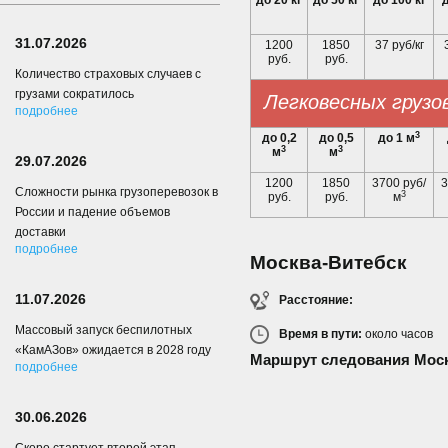
до 20 кг
до 50 кг
до 100 кг
д
31.07.2026
1200
1850
37 руб/кг
руб.
руб.
Количество страховых случаев с
грузами сократилось
Легковесных грузо
подробнее
3
до 0,2
до 0,5
до 1 м
3
3
м
м
29.07.2026
1200
1850
3700 руб/
3
Сложности рынка грузоперевозок в
3
руб.
руб.
м
России и падение объемов
доставки
подробнее
Москва-Витебск
11.07.2026
Расстояние:
Массовый запуск беспилотных
Время в пути:
около
часов
«КамАЗов» ожидается в 2028 году
Маршрут следования Моск
подробнее
30.06.2026