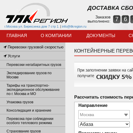
ДОСТАВКА СБО
Заказов
7
6
выполнено:
г.Москва ул. Бирюсинка дом 7 стр 1.
|
info@tlkregion.ru
ГЛАВНАЯ
О КОМПАНИИ
ДОКУМЕНТЫ
С
Перевозки грузовой скоростью
КОНТЕЙНЕРНЫЕ ПЕРЕВ
Услуги
Перевозки негабаритных грузов
Экспедирование грузов по
Москве
Тарифы на транспортно-
экспедиционное обслуживание
по г. Москва и МО
Рассчитать стоимость пер
Упаковка грузов
Направление
Консолидация и хранение
Перевозка при соблюдении
особого теплового режима
Страхование грузов