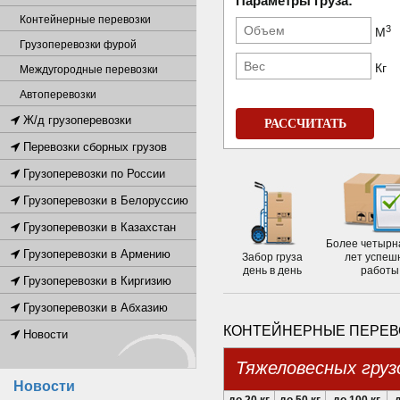
Параметры груза:
Контейнерные перевозки
3
М
Грузоперевозки фурой
Кг
Междугородные перевозки
Автоперевозки
Ж/д грузоперевозки
РАССЧИТАТЬ
Перевозки сборных грузов
Грузоперевозки по России
Грузоперевозки в Белоруссию
Грузоперевозки в Казахстан
Более четырн
Грузоперевозки в Армению
Забор груза
лет успеш
день в день
работы
Грузоперевозки в Киргизию
Грузоперевозки в Абхазию
КОНТЕЙНЕРНЫЕ ПЕРЕВО
Новости
Тяжеловесных груз
Новости