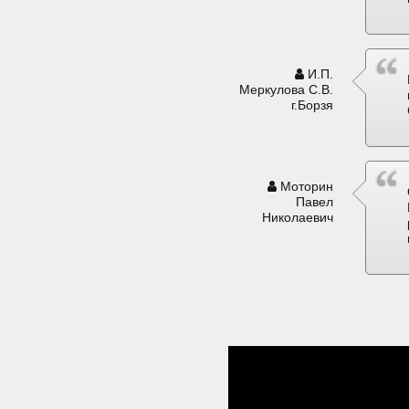
И.П.
Меркулова С.В.
г.Борзя
Моторин
Павел
Николаевич