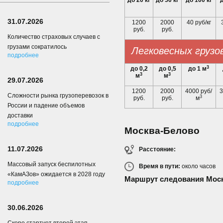
до 20 кг
до 50 кг
до 100 кг
д
31.07.2026
1200
2000
40 руб/кг
руб.
руб.
Количество страховых случаев с
грузами сократилось
Легковесных грузо
подробнее
3
до 0,2
до 0,5
до 1 м
3
3
м
м
29.07.2026
1200
2000
4000 руб/
3
Сложности рынка грузоперевозок в
3
руб.
руб.
м
России и падение объемов
доставки
подробнее
Москва-Белово
11.07.2026
Расстояние:
Массовый запуск беспилотных
Время в пути:
около
часов
«КамАЗов» ожидается в 2028 году
Маршрут следования Мос
подробнее
30.06.2026