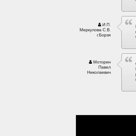
И.П.
Меркулова С.В.
г.Борзя
Моторин
Павел
Николаевич