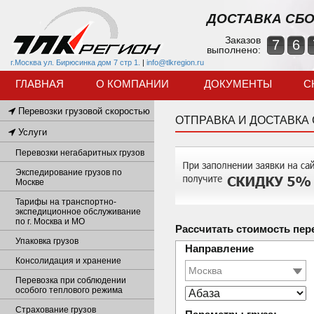
ДОСТАВКА СБО
Заказов
7
6
выполнено:
г.Москва ул. Бирюсинка дом 7 стр 1.
|
info@tlkregion.ru
ГЛАВНАЯ
О КОМПАНИИ
ДОКУМЕНТЫ
С
Перевозки грузовой скоростью
ОТПРАВКА И ДОСТАВКА
Услуги
Перевозки негабаритных грузов
Экспедирование грузов по
Москве
Тарифы на транспортно-
экспедиционное обслуживание
по г. Москва и МО
Рассчитать стоимость пер
Упаковка грузов
Направление
Консолидация и хранение
Перевозка при соблюдении
особого теплового режима
Страхование грузов