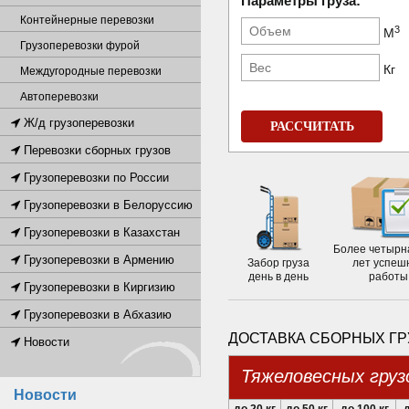
Параметры груза:
Контейнерные перевозки
3
М
Грузоперевозки фурой
Кг
Междугородные перевозки
Автоперевозки
Ж/д грузоперевозки
РАССЧИТАТЬ
Перевозки сборных грузов
Грузоперевозки по России
Грузоперевозки в Белоруссию
Грузоперевозки в Казахстан
Более четырн
Грузоперевозки в Армению
Забор груза
лет успеш
день в день
работы
Грузоперевозки в Киргизию
Грузоперевозки в Абхазию
ДОСТАВКА СБОРНЫХ ГР
Новости
Тяжеловесных груз
Новости