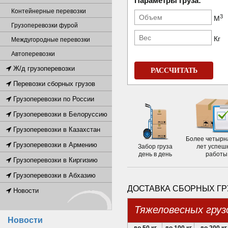
Параметры груза:
Контейнерные перевозки
3
М
Грузоперевозки фурой
Кг
Междугородные перевозки
Автоперевозки
Ж/д грузоперевозки
РАССЧИТАТЬ
Перевозки сборных грузов
Грузоперевозки по России
Грузоперевозки в Белоруссию
Грузоперевозки в Казахстан
Более четырн
Грузоперевозки в Армению
Забор груза
лет успеш
день в день
работы
Грузоперевозки в Киргизию
Грузоперевозки в Абхазию
ДОСТАВКА СБОРНЫХ ГР
Новости
Тяжеловесных груз
Новости