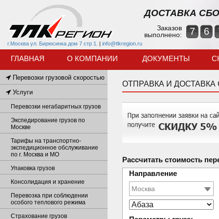
ДОСТАВКА СБО
Заказов
7
6
выполнено:
г.Москва ул. Бирюсинка дом 7 стр 1.
|
info@tlkregion.ru
ГЛАВНАЯ
О КОМПАНИИ
ДОКУМЕНТЫ
С
Перевозки грузовой скоростью
ОТПРАВКА И ДОСТАВКА
Услуги
Перевозки негабаритных грузов
Экспедирование грузов по
Москве
Тарифы на транспортно-
экспедиционное обслуживание
по г. Москва и МО
Рассчитать стоимость пер
Упаковка грузов
Направление
Консолидация и хранение
Перевозка при соблюдении
особого теплового режима
Страхование грузов