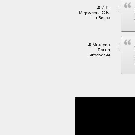
И.П.
Меркулова С.В.
г.Борзя
Моторин
Павел
Николаевич