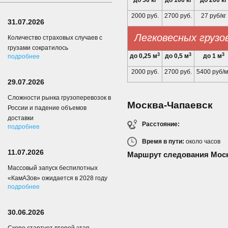
до 50 кг
до 100 кг
до 200 кг
2000 руб.
2700 руб.
27 руб/кг
31.07.2026
Легковесных грузо
Количество страховых случаев с
грузами сократилось
3
3
3
до 0,25 м
до 0,5 м
до 1 м
подробнее
2000 руб.
2700 руб.
5400 руб/м
29.07.2026
Сложности рынка грузоперевозок в
Москва-Чапаевск
России и падение объемов
доставки
Расстояние:
подробнее
Время в пути:
около
часов
11.07.2026
Маршрут следования Моск
Массовый запуск беспилотных
«КамАЗов» ожидается в 2028 году
подробнее
30.06.2026