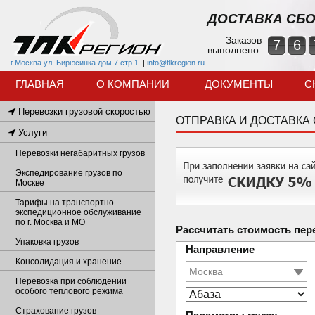
ДОСТАВКА СБО
Заказов
7
6
выполнено:
г.Москва ул. Бирюсинка дом 7 стр 1.
|
info@tlkregion.ru
ГЛАВНАЯ
О КОМПАНИИ
ДОКУМЕНТЫ
С
Перевозки грузовой скоростью
ОТПРАВКА И ДОСТАВКА
Услуги
Перевозки негабаритных грузов
Экспедирование грузов по
Москве
Тарифы на транспортно-
экспедиционное обслуживание
по г. Москва и МО
Рассчитать стоимость пер
Упаковка грузов
Направление
Консолидация и хранение
Перевозка при соблюдении
особого теплового режима
Страхование грузов