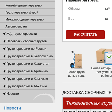
Параметры груза:
Контейнерные перевозки
3
М
Грузоперевозки фурой
Кг
Междугородные перевозки
Автоперевозки
Ж/д грузоперевозки
РАССЧИТАТЬ
Перевозки сборных грузов
Грузоперевозки по России
Грузоперевозки в Белоруссию
Грузоперевозки в Казахстан
Более четырн
Грузоперевозки в Армению
Забор груза
лет успеш
день в день
работы
Грузоперевозки в Киргизию
Грузоперевозки в Абхазию
ДОСТАВКА СБОРНЫХ ГР
Новости
Тяжеловесных груз
Новости