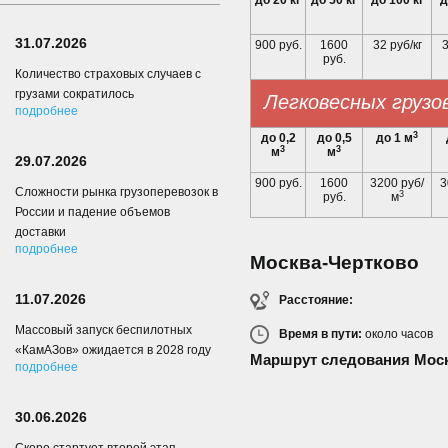
до 20 кг
до 50 кг
до 100 кг
д
31.07.2026
900 руб.
1600
32 руб/кг
3
руб.
Количество страховых случаев с
грузами сократилось
Легковесных грузо
подробнее
3
до 0,2
до 0,5
до 1 м
3
3
м
м
29.07.2026
900 руб.
1600
3200 руб/
3
Сложности рынка грузоперевозок в
3
руб.
м
России и падение объемов
доставки
подробнее
Москва-Чертково
11.07.2026
Расстояние:
Массовый запуск беспилотных
Время в пути:
около
часов
«КамАЗов» ожидается в 2028 году
Маршрут следования Моск
подробнее
30.06.2026