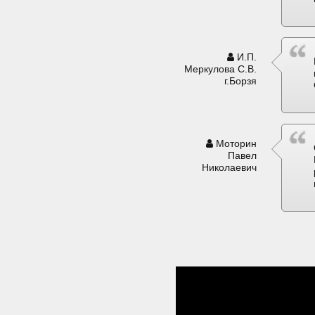
И.П.
Меркулова С.В.
г.Борзя
Моторин
Павел
Николаевич