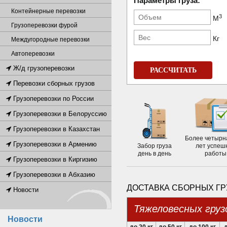
Параметры груза:
Контейнерные перевозки
3
М
Грузоперевозки фурой
Кг
Междугородные перевозки
Автоперевозки
Ж/д грузоперевозки
РАССЧИТАТЬ
Перевозки сборных грузов
Грузоперевозки по России
Грузоперевозки в Белоруссию
Грузоперевозки в Казахстан
Более четырн
Грузоперевозки в Армению
Забор груза
лет успеш
день в день
работы
Грузоперевозки в Киргизию
Грузоперевозки в Абхазию
ДОСТАВКА СБОРНЫХ ГР
Новости
Тяжеловесных груз
Новости