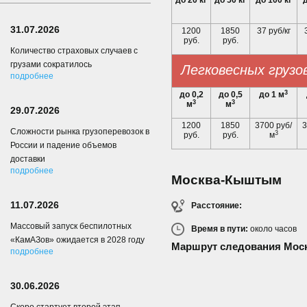
до 20 кг
до 50 кг
до 100 кг
д
31.07.2026
1200
1850
37 руб/кг
руб.
руб.
Количество страховых случаев с
грузами сократилось
Легковесных грузо
подробнее
3
до 0,2
до 0,5
до 1 м
3
3
м
м
29.07.2026
1200
1850
3700 руб/
3
Сложности рынка грузоперевозок в
3
руб.
руб.
м
России и падение объемов
доставки
подробнее
Москва-Кыштым
11.07.2026
Расстояние:
Массовый запуск беспилотных
Время в пути:
около
часов
«КамАЗов» ожидается в 2028 году
Маршрут следования Мос
подробнее
30.06.2026