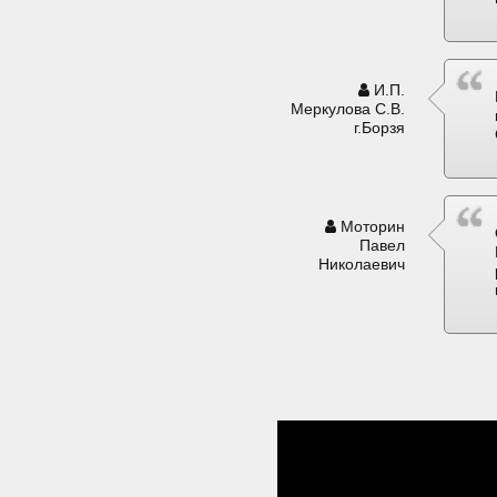
И.П.
Меркулова С.В.
г.Борзя
Моторин
Павел
Николаевич