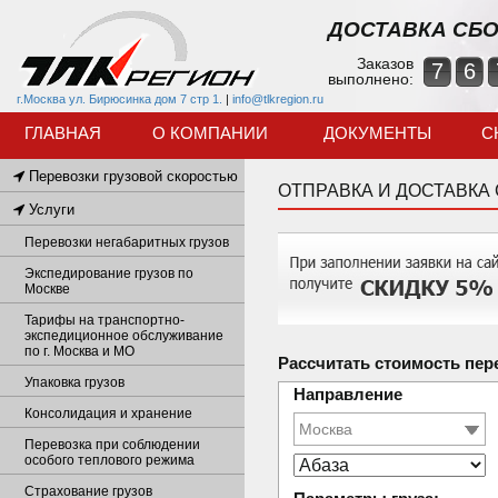
ДОСТАВКА СБО
Заказов
7
6
выполнено:
г.Москва ул. Бирюсинка дом 7 стр 1.
|
info@tlkregion.ru
ГЛАВНАЯ
О КОМПАНИИ
ДОКУМЕНТЫ
С
Перевозки грузовой скоростью
ОТПРАВКА И ДОСТАВКА
Услуги
Перевозки негабаритных грузов
Экспедирование грузов по
Москве
Тарифы на транспортно-
экспедиционное обслуживание
по г. Москва и МО
Рассчитать стоимость пер
Упаковка грузов
Направление
Консолидация и хранение
Перевозка при соблюдении
особого теплового режима
Страхование грузов