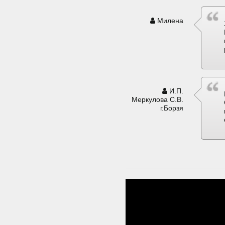
Милена
И.П.
Меркулова С.В.
г.Борзя