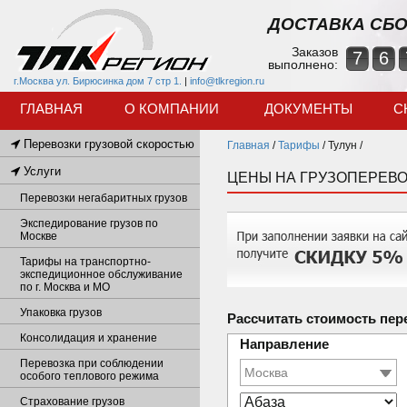
ДОСТАВКА СБО
Заказов
7
6
выполнено:
г.Москва ул. Бирюсинка дом 7 стр 1.
|
info@tlkregion.ru
ГЛАВНАЯ
О КОМПАНИИ
ДОКУМЕНТЫ
С
Перевозки грузовой скоростью
Главная
/
Тарифы
/
Тулун /
Услуги
ЦЕНЫ НА ГРУЗОПЕРЕВО
Перевозки негабаритных грузов
Экспедирование грузов по
Москве
Тарифы на транспортно-
экспедиционное обслуживание
по г. Москва и МО
Упаковка грузов
Рассчитать стоимость пер
Консолидация и хранение
Направление
Перевозка при соблюдении
особого теплового режима
Страхование грузов