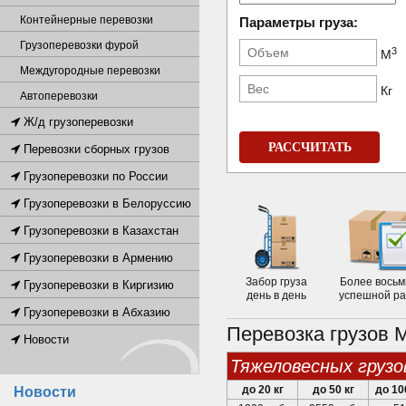
Контейнерные перевозки
Параметры груза:
Грузоперевозки фурой
3
М
Междугородные перевозки
Кг
Автоперевозки
Ж/д грузоперевозки
РАССЧИТАТЬ
Перевозки сборных грузов
Грузоперевозки по России
Грузоперевозки в Белоруссию
Грузоперевозки в Казахстан
Грузоперевозки в Армению
Забор груза
Более восьм
Грузоперевозки в Киргизию
день в день
успешной р
Грузоперевозки в Абхазию
Перевозка грузов 
Новости
тяжеловесных грузо
до 20 кг
до 50 кг
до 10
Новости