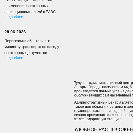
Скоро стартует второй этап
применения электронных
навигационных пломб в ЕАЭС
подробнее
29.06.2026
Перевозчики обратились к
министру транспорта по поводу
электронных документов
подробнее
Тулун — административный центр 
Ангары. Город с населением 44, 
производится добыча угля из дей
обслуживающих сам населенный п
Административный центр являетс
также для области и региона в ц
грузоперевозки, производя обслу
сезона производятся лесосплавы,
железнодорожную станцию.
УДОБНОЕ РАСПОЛОЖЕН