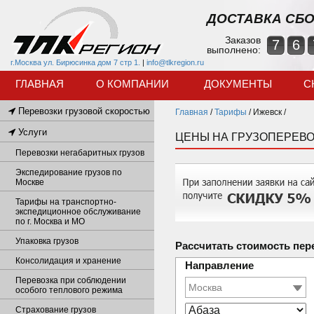
ДОСТАВКА СБО
Заказов
7
6
выполнено:
г.Москва ул. Бирюсинка дом 7 стр 1.
|
info@tlkregion.ru
ГЛАВНАЯ
О КОМПАНИИ
ДОКУМЕНТЫ
С
Перевозки грузовой скоростью
Главная
/
Тарифы
/
Ижевск /
Услуги
ЦЕНЫ НА ГРУЗОПЕРЕВО
Перевозки негабаритных грузов
Экспедирование грузов по
Москве
Тарифы на транспортно-
экспедиционное обслуживание
по г. Москва и МО
Упаковка грузов
Рассчитать стоимость пер
Консолидация и хранение
Направление
Перевозка при соблюдении
особого теплового режима
Страхование грузов