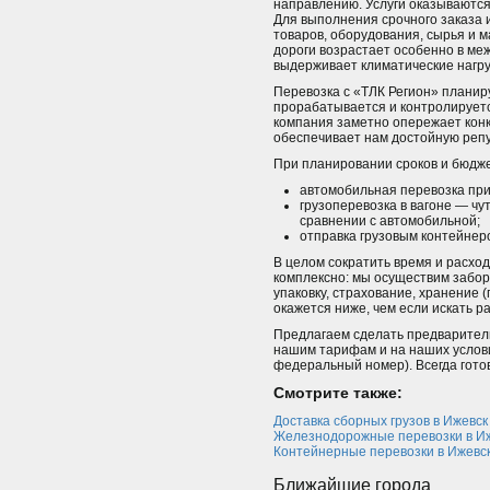
направлению. Услуги оказываются
Для выполнения срочного заказа 
товаров, оборудования, сырья и 
дороги возрастает особенно в ме
выдерживает климатические нагру
Перевозка с «ТЛК Регион» плани
прорабатывается и контролируется
компания заметно опережает конк
обеспечивает нам достойную реп
При планировании сроков и бюдже
автомобильная перевозка при
грузоперевозка в вагоне — чу
сравнении с автомобильной;
отправка грузовым контейнер
В целом сократить время и расхо
комплексно: мы осуществим забор
упаковку, страхование, хранение (
окажется ниже, чем если искать р
Предлагаем сделать предварительн
нашим тарифам и на наших услови
федеральный номер). Всегда гото
Смотрите также:
Доставка сборных грузов в Ижевск
Железнодорожные перевозки в И
Контейнерные перевозки в Ижевс
Ближайшие города