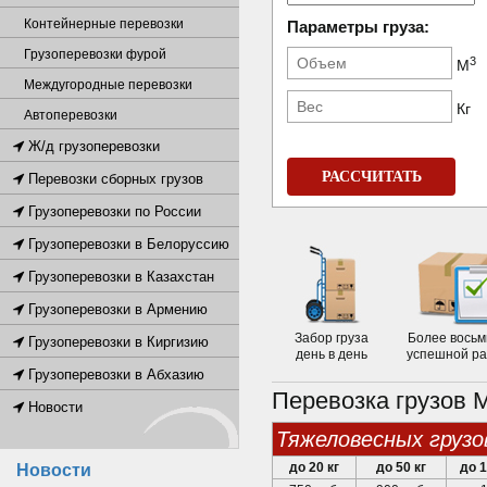
Контейнерные перевозки
Параметры груза:
Грузоперевозки фурой
3
М
Междугородные перевозки
Кг
Автоперевозки
Ж/д грузоперевозки
РАССЧИТАТЬ
Перевозки сборных грузов
Грузоперевозки по России
Грузоперевозки в Белоруссию
Грузоперевозки в Казахстан
Грузоперевозки в Армению
Забор груза
Более восьм
Грузоперевозки в Киргизию
день в день
успешной р
Грузоперевозки в Абхазию
Перевозка грузов 
Новости
тяжеловесных грузо
до 20 кг
до 50 кг
до 1
Новости