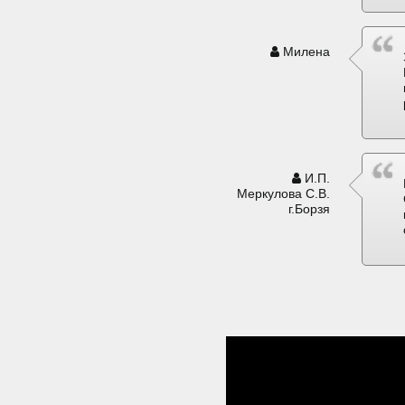
Милена
И.П.
Меркулова С.В.
г.Борзя