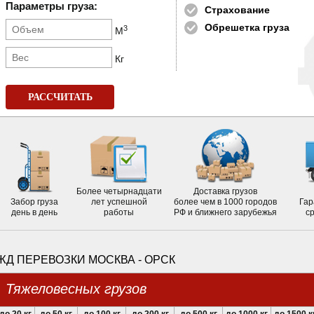
Параметры груза:
Страхование
Обрешетка груза
3
М
Кг
РАССЧИТАТЬ
Более четырнадцати
Доставка грузов
Забор груза
лет успешной
более чем в 1000 городов
Гар
день в день
работы
РФ и ближнего зарубежья
с
ЖД ПЕРЕВОЗКИ МОСКВА - ОРСК
Тяжеловесных грузов