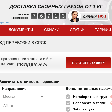
ДОСТАВКА СБОРНЫХ ГРУЗОВ ОТ 1 КГ
Заказов
7
6
7
1
3
выполнено:
egion.ru
ДОКУМЕНТЫ
СКИДКИ
СТАТЬИ
ТАРИФЫ
ЖД ПЕРЕВОЗКИ В ОРСК
Рассчитать стоимость перевозки
Направление
Дополнительные парам
Негабаритный груз
Перевозка в тепле
Абаза
Забор груза