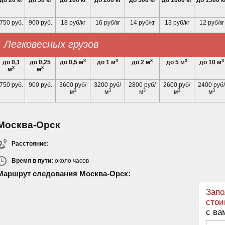
до 20 кг
до 50 кг
до 100 кг
до 200 кг
до 500 кг
до 1000 кг
до 1500 к
750 руб.
900 руб.
18 руб/кг
16 руб/кг
14 руб/кг
13 руб/кг
12 руб/кг
Легковесных грузов
3
3
3
3
3
до 0,1
до 0,25
до 0,5 м
до 1 м
до 2 м
до 5 м
до 10 м
3
3
м
м
750 руб.
900 руб.
3600 руб/
3200 руб/
2800 руб/
2600 руб/
2400 руб/
3
3
3
3
3
м
м
м
м
м
Москва-Орск
Расстояние:
Время в пути:
около
часов
Маршрут следования Москва-Орск:
Запо
стои
с ва