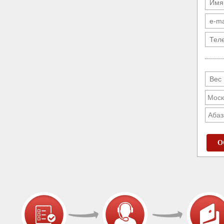
Абаз
О