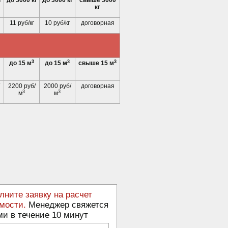
г
до 3000 кг
до 3000 кг
свыше 3000
кг
11 руб/кг
10 руб/кг
договорная
3
3
3
до 15 м
до 15 м
свыше 15 м
2200 руб/
2000 руб/
договорная
3
3
м
м
лните заявку на расчет
мости.
Менеджер свяжется
ми в течение 10 минут