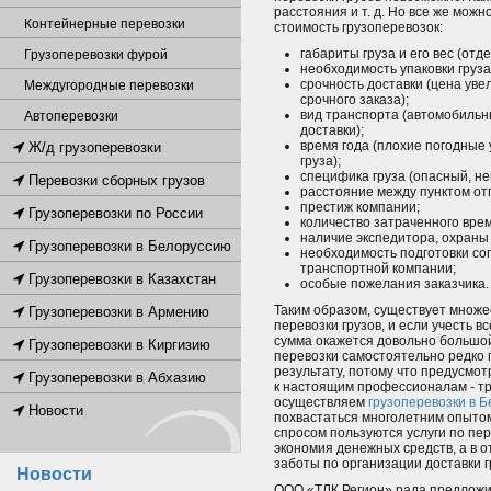
расстояния и т. д. Но все же мож
Контейнерные перевозки
стоимость грузоперевозок:
габариты груза и его вес (отд
Грузоперевозки фурой
необходимость упаковки груза
срочность доставки (цена уве
Междугородные перевозки
срочного заказа);
вид транспорта (автомобильн
Автоперевозки
доставки);
время года (плохие погодные 
Ж/д грузоперевозки
груза);
специфика груза (опасный, не
Перевозки сборных грузов
расстояние между пунктом от
престиж компании;
Грузоперевозки по России
количество затраченного вре
наличие экспедитора, охраны 
Грузоперевозки в Белоруссию
необходимость подготовки с
транспортной компании;
Грузоперевозки в Казахстан
особые пожелания заказчика.
Таким образом, существует множе
Грузоперевозки в Армению
перевозки грузов, и если учесть 
сумма окажется довольно большой,
Грузоперевозки в Киргизию
перевозки самостоятельно редко 
результату, потому что предусмот
Грузоперевозки в Абхазию
к настоящим профессионалам - т
осуществляем
грузоперевозки в 
Новости
похвастаться многолетним опытом
спросом пользуются услуги по пе
экономия денежных средств, а в о
заботы по организации доставки г
Новости
ООО «ТЛК Регион» рада предложит