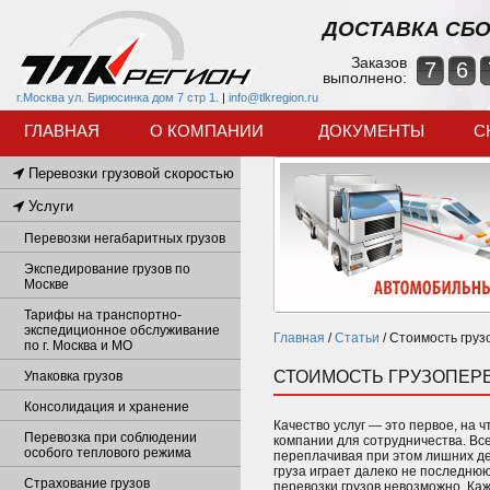
ДОСТАВКА СБО
Заказов
7
6
выполнено:
г.Москва ул. Бирюсинка дом 7 стр 1.
|
info@tlkregion.ru
ГЛАВНАЯ
О КОМПАНИИ
ДОКУМЕНТЫ
С
Перевозки грузовой скоростью
Услуги
Перевозки негабаритных грузов
Экспедирование грузов по
Москве
Тарифы на транспортно-
экспедиционное обслуживание
Главная
/
Статьи
/
Стоимость груз
по г. Москва и МО
СТОИМОСТЬ ГРУЗОПЕР
Упаковка грузов
Консолидация и хранение
Качество услуг — это первое, на
Перевозка при соблюдении
компании для сотрудничества. Все
особого теплового режима
переплачивая при этом лишних де
груза играет далеко не последнюю
Страхование грузов
перевозки грузов невозможно. Каж