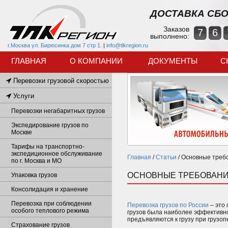
ДОСТАВКА СБО
Заказов
7
6
выполнено:
г.Москва ул. Бирюсинка дом 7 стр 1.
|
info@tlkregion.ru
ГЛАВНАЯ
О КОМПАНИИ
ДОКУМЕНТЫ
С
Перевозки грузовой скоростью
Услуги
Перевозки негабаритных грузов
Экспедирование грузов по
Москве
Тарифы на транспортно-
экспедиционное обслуживание
Главная
/
Статьи
/
Основные требо
по г. Москва и МО
ОСНОВНЫЕ ТРЕБОВАНИ
Упаковка грузов
Консолидация и хранение
Перевозка при соблюдении
Перевозка грузов по России
– это 
особого теплового режима
грузов была наиболее эффективно
предъявляются к грузу при грузоп
Страхование грузов