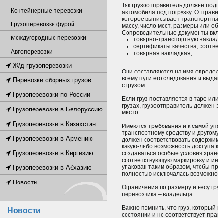
Так грузоотправитель должен подг
Контейнерные перевозки
автомобиля под погрузку. Отправи
которое выписывает транспортные
Грузоперевозки фурой
массу, число мест, размеры или об
Сопроводительные документы вк
Междугородные перевозки
товарно-транспортную накла
сертификаты качества, соотве
Автоперевозки
товарная накладная;
Ж/д грузоперевозки
Они составляются на имя определ
всему пути его следования и выд
Перевозки сборных грузов
с грузом.
Грузоперевозки по России
Если груз поставляется в таре или
грузах, грузоотправитель должен
Грузоперевозки в Белоруссию
место.
Грузоперевозки в Казахстан
Имеются требования и к самой уп
транспортному средству и другому
Грузоперевозки в Армению
должен соответствовать содержимо
какую-либо возможность доступа 
Грузоперевозки в Киргизию
создаваться особые условия хран
соответствующую маркировку и ин
упакован таким образом, чтобы пр
Грузоперевозки в Абхазию
полностью исключалась возможнос
Новости
Ограничения по размеру и весу гр
перевозчика – владельца.
Важно помнить, что груз, которы
Новости
состоянии и не соответствует пр