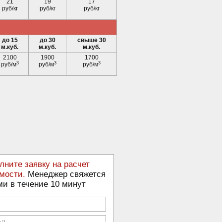
21
19
17
руб/кг
руб/кг
руб/кг
до 15
до 30
свыше 30
м.куб.
м.куб.
м.куб.
2100
1900
1700
3
3
3
руб/м
руб/м
руб/м
лните заявку на расчет
мости.
Менеджер свяжется
ми в течение 10 минут