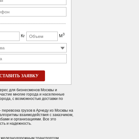
3
Кг
М
а
СТАВИТЬ ЗАЯВКУ
терес для бизнесменов Москвы и
частие многие города и населенные
города, с возможностью доставки по
 перевозка грузов в Арчеду из Москвы на
алгоритмы взаимодействия с заказчиком,
бами и организациями. Все это
сть и надежность.
и железнодорожным транспортом.