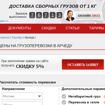
ДОСТАВКА СБОРНЫХ ГРУЗОВ ОТ 1 КГ
Заказов
7
6
7
1
3
выполнено:
egion.ru
ДОКУМЕНТЫ
СКИДКИ
СТАТЬИ
ТАРИФЫ
Главная
/
Тарифы
/
Арчеда /
ЦЕНЫ НА ГРУЗОПЕРЕВОЗКИ В АРЧЕДУ
Рассчитать стоимость перевозки
Направление
Дополнительные парам
Негабаритный груз
Перевозка в тепле
Абаза