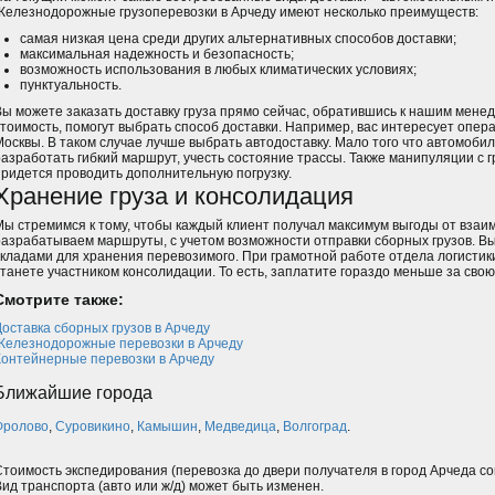
Железнодорожные грузоперевозки в Арчеду имеют несколько преимуществ:
самая низкая цена среди других альтернативных способов доставки;
максимальная надежность и безопасность;
возможность использования в любых климатических условиях;
пунктуальность.
Вы можете заказать доставку груза прямо сейчас, обратившись к нашим мен
стоимость, помогут выбрать способ доставки. Например, вас интересует опера
Москвы. В таком случае лучше выбрать автодоставку. Мало того что автомоби
разработать гибкий маршрут, учесть состояние трассы. Также манипуляции с гр
придется проводить дополнительную погрузку.
Хранение груза и консолидация
Мы стремимся к тому, чтобы каждый клиент получал максимум выгоды от взаи
разрабатываем маршруты, с учетом возможности отправки сборных грузов. В
складами для хранения перевозимого. При грамотной работе отдела логистики
станете участником консолидации. То есть, заплатите гораздо меньше за свою
Смотрите также:
Доставка сборных грузов в Арчеду
Железнодорожные перевозки в Арчеду
Контейнерные перевозки в Арчеду
Ближайшие города
Фролово
,
Суровикино
,
Камышин
,
Медведица
,
Волгоград
.
Стоимость экспедирования (перевозка до двери получателя в город Арчеда с
Вид транспорта (авто или ж/д) может быть изменен.