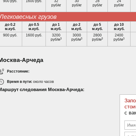
900 руб.
1600 руб.
32
30
28
24
руб/кг
руб/кг
руб/кг
руб/кг
легковесных грузов
до 0.2
до 0.5
до 1
до 2
до 5
до 10
м.куб.
м.куб.
м.куб.
м.куб.
м.куб.
м.куб.
900 руб.
1600 руб.
3200
3000
2800
2400
3
3
3
3
руб/м
руб/м
руб/м
руб/м
Москва-Арчеда
Расстояние:
Время в пути:
около
часов
Маршрут следования Москва-Арчеда:
Запо
стои
с ва