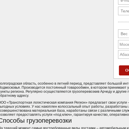
Абаз
О
Волгоградская область, особенно в летний период, представляет большой ин
Подмосковья. Производится постоянный товарообмен, в котором принимают у
пункты региона. Регулярно осуществляются грузоперевозкив Арчеду и другие 
обратному адресу.
ООО «Транспортная логистическая компания Регион» предлагает свои услуги –
выгодных условиях. У нас накоплен колоссальный опыт работы, разработаны 
усовершенствована материальная база, наработаны связи с различными служ
позволяет предоставлять услуги «под ключ», гарантируя качество, оперативно
Способы грузоперевозки
На текущий момент самые востребованные виды доставки – автомобильным 