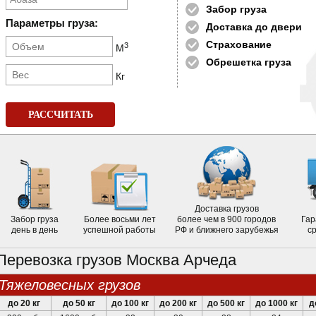
Забор груза
Параметры груза:
Доставка до двери
Страхование
3
М
Обрешетка груза
Кг
РАССЧИТАТЬ
Доставка грузов
Забор груза
Более восьми лет
более чем в 900 городов
Гар
день в день
успешной работы
РФ и ближнего зарубежья
с
Перевозка грузов Москва Арчеда
тяжеловесных грузов
до 20 кг
до 50 кг
до 100 кг
до 200 кг
до 500 кг
до 1000 кг
д