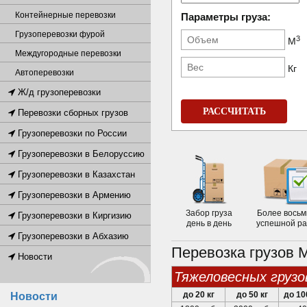
Контейнерные перевозки
Параметры груза:
Грузоперевозки фурой
3
М
Междугородные перевозки
Кг
Автоперевозки
Ж/д грузоперевозки
РАССЧИТАТЬ
Перевозки сборных грузов
Грузоперевозки по России
Грузоперевозки в Белоруссию
Грузоперевозки в Казахстан
Грузоперевозки в Армению
Забор груза
Более восьм
Грузоперевозки в Киргизию
день в день
успешной р
Грузоперевозки в Абхазию
Перевозка грузов 
Новости
тяжеловесных грузо
до 20 кг
до 50 кг
до 10
Новости