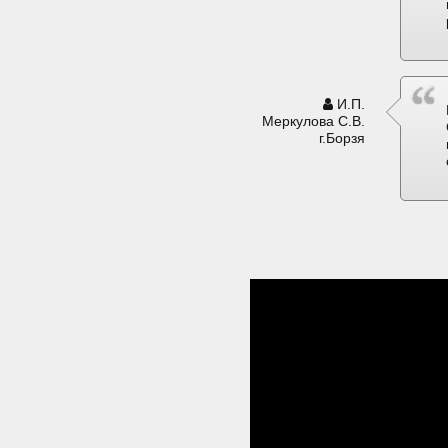
И.П.
Меркулова С.В.
г.Борзя