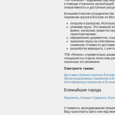
ТЛК «Регион» - надежный партнер,
к помощи сторонних организаций. 
оперативность и доступные расце
Большим плюсом сотрудничества с 
перевозки грузов в Егозово из М
погрузку и разгрузку. Использ
упаковку груза. Это важный э
важно, насколько грамотно гр
транспортировке;
оформление документов, стра
хранение груза на собственны
снижение стоимости доставки
разработку маршрута, с учето
ТЛК «Регион» стремительно разви
специалисты отдела логистики ра
насколько это возможно.
Смотрите также:
Доставка сборных грузов в Егозов
Железнодорожные перевозки в Ег
Контейнерные перевозки в Егозов
Ближайшие города
Мариинск
,
Анжеро-Судженск
,
Бел
Стоимость экспедирования (перев
Вид транспорта (авто или ж/д) мо