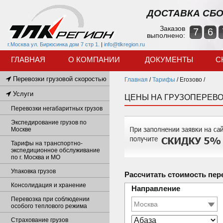
ДОСТАВКА СБО
Заказов
7
6
выполнено:
г.Москва ул. Бирюсинка дом 7 стр 1.
|
info@tlkregion.ru
ГЛАВНАЯ
О КОМПАНИИ
ДОКУМЕНТЫ
С
Перевозки грузовой скоростью
Главная
/
Тарифы
/
Егозово /
Услуги
ЦЕНЫ НА ГРУЗОПЕРЕВО
Перевозки негабаритных грузов
Экспедирование грузов по
Москве
Тарифы на транспортно-
экспедиционное обслуживание
по г. Москва и МО
Упаковка грузов
Рассчитать стоимость пер
Консолидация и хранение
Направление
Перевозка при соблюдении
особого теплового режима
Страхование грузов