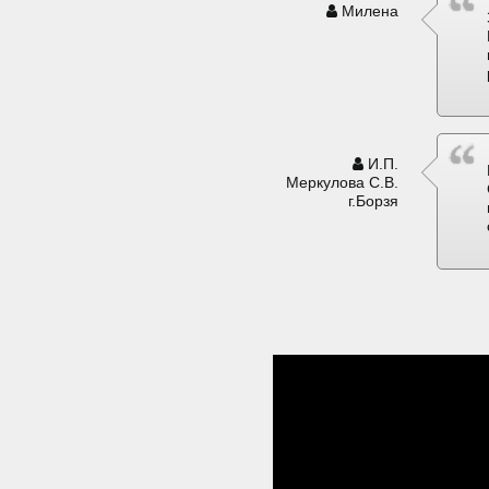
Милена
И.П.
Меркулова С.В.
г.Борзя