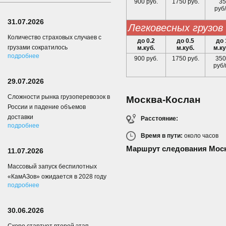
900 руб.
1750 руб.
35
руб/
31.07.2026
легковесных грузов
Количество страховых случаев с
до 0.2
до 0.5
до 
грузами сократилось
м.куб.
м.куб.
м.ку
подробнее
900 руб.
1750 руб.
350
руб/
29.07.2026
Сложности рынка грузоперевозок в
Москва-Кослан
России и падение объемов
доставки
Расстояние:
подробнее
Время в пути:
около
часов
Маршрут следования Моск
11.07.2026
Массовый запуск беспилотных
«КамАЗов» ожидается в 2028 году
подробнее
30.06.2026