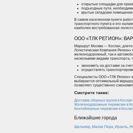
открытые площадки для прием
подъездные пути, необходимы
крытые складские помещения 
В самом населенном пункте рабо
транспортного пункта и его нала
наиболее востребованная логисти
ООО «ТЛК РЕГИОН»: В
Маршрут Москва — Кослан, длите
Логистическая Компания Регион» п
железнодорожный, так и автомоби
несколькими видами транспорта, ч
экономить на доставке за сче
осуществлять транспортировк
Специалисты ООО «ТЛК Регион» в
выбирается оптимальный маршрут
позволяет существенно сэкономит
Смотрите также:
Доставка сборных грузов в Кослан
Железнодорожные перевозки в К
Контейнерные перевозки в Косла
Ближайшие города
Щельяюр
,
Малая Пера
,
Ираель
,
Н