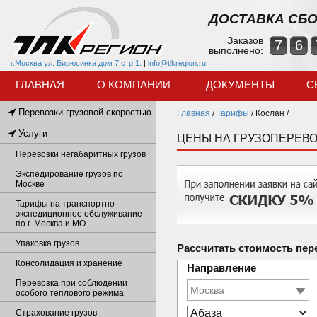
ДОСТАВКА СБО
Заказов
7
6
выполнено:
г.Москва ул. Бирюсинка дом 7 стр 1.
|
info@tlkregion.ru
ГЛАВНАЯ
О КОМПАНИИ
ДОКУМЕНТЫ
С
Перевозки грузовой скоростью
Главная
/
Тарифы
/
Кослан /
Услуги
ЦЕНЫ НА ГРУЗОПЕРЕВО
Перевозки негабаритных грузов
Экспедирование грузов по
Москве
Тарифы на транспортно-
экспедиционное обслуживание
по г. Москва и МО
Упаковка грузов
Рассчитать стоимость пер
Консолидация и хранение
Направление
Перевозка при соблюдении
особого теплового режима
Страхование грузов