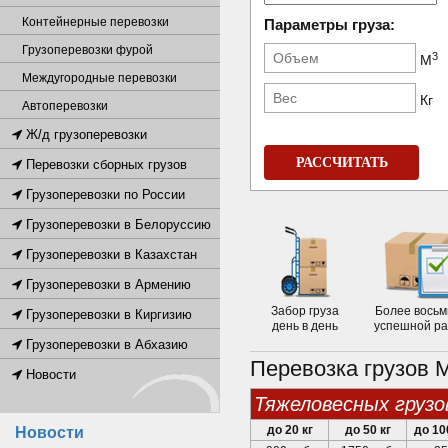
Контейнерные перевозки
Параметры груза:
Грузоперевозки фурой
3
М
Междугородные перевозки
Кг
Автоперевозки
Ж/д грузоперевозки
РАССЧИТАТЬ
Перевозки сборных грузов
Грузоперевозки по России
Грузоперевозки в Белоруссию
Грузоперевозки в Казахстан
Грузоперевозки в Армению
Забор груза
Более восьм
Грузоперевозки в Киргизию
день в день
успешной р
Грузоперевозки в Абхазию
Перевозка грузов 
Новости
тяжеловесных грузо
до 20 кг
до 50 кг
до 10
Новости