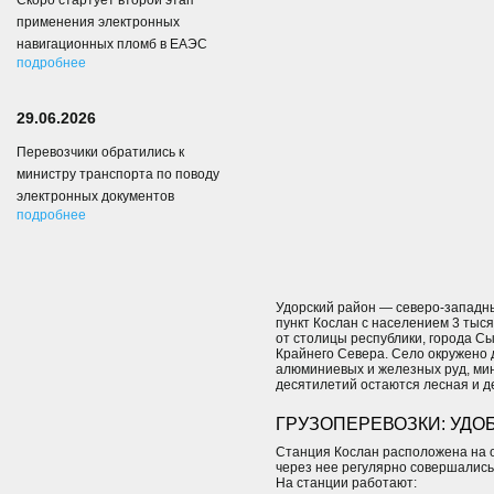
Скоро стартует второй этап
применения электронных
навигационных пломб в ЕАЭС
подробнее
29.06.2026
Перевозчики обратились к
министру транспорта по поводу
электронных документов
подробнее
Удорский район — северо-западн
пункт Кослан с населением 3 тыся
от столицы республики, города Сы
Крайнего Севера. Село окружено
алюминиевых и железных руд, ми
десятилетий остаются лесная и
ГРУЗОПЕРЕВОЗКИ: УД
Станция Кослан расположена на о
через нее регулярно совершались
На станции работают: