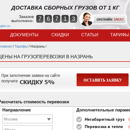
ДОСТАВКА СБОРНЫХ ГРУЗОВ ОТ 1 КГ
Заказов
7
6
7
1
3
выполнено:
egion.ru
ДОКУМЕНТЫ
СКИДКИ
СТАТЬИ
ТАРИФЫ
Главная
/
Тарифы
/
Назрань /
ЦЕНЫ НА ГРУЗОПЕРЕВОЗКИ В НАЗРАНЬ
Рассчитать стоимость перевозки
Направление
Дополнительные парам
Негабаритный груз
Перевозка в тепле
Абаза