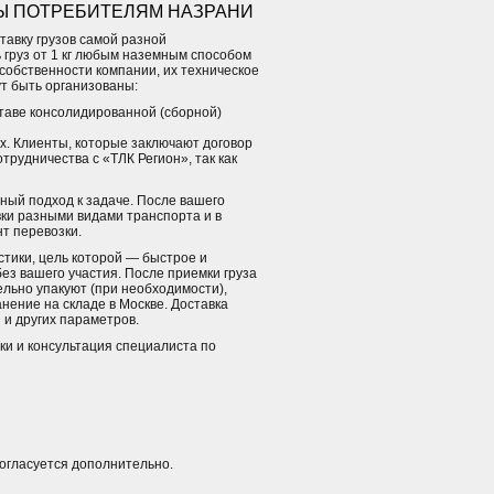
Ы ПОТРЕБИТЕЛЯМ НАЗРАНИ
авку грузов самой разной
 груз от 1 кг любым наземным способом
собственности компании, их техническое
т быть организованы:
таве консолидированной (сборной)
х. Клиенты, которые заключают договор
рудничества с «ТЛК Регион», так как
ный подход к задаче. После вашего
ки разными видами транспорта и в
т перевозки.
стики, цель которой — быстрое и
ез вашего участия. После приемки груза
ельно упакуют (при необходимости),
нение на складе в Москве. Доставка
 и других параметров.
ки и консультация специалиста по
согласуется дополнительно.