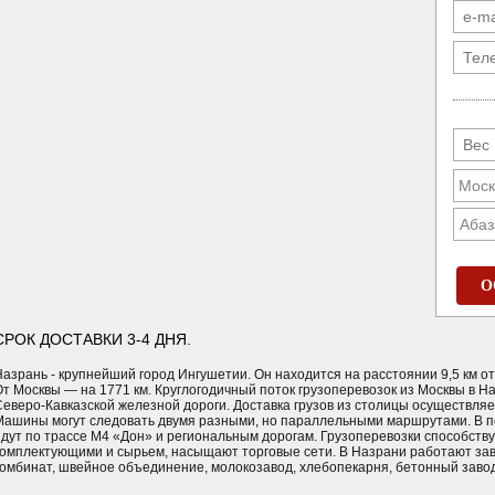
Абаз
О
СРОК ДОСТАВКИ 3-4 ДНЯ.
Назрань - крупнейший город Ингушетии. Он находится на расстоянии 9,5 км о
От Москвы — на 1771 км. Круглогодичный поток грузоперевозок из Москвы в 
Северо-Кавказской железной дороги. Доставка грузов из столицы осуществля
Машины могут следовать двумя разными, но параллельными маршрутами. В 
идут по трассе М4 «Дон» и региональным дорогам. Грузоперевозки способст
комплектующими и сырьем, насыщают торговые сети. В Назрани работают зав
комбинат, швейное объединение, молокозавод, хлебопекарня, бетонный заво