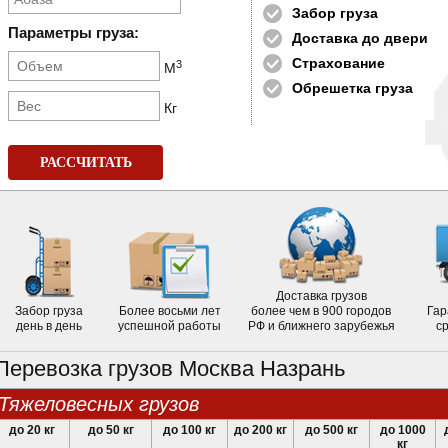
Забор груза
Параметры груза:
Доставка до двери
Страхование
3
М
Обрешетка груза
Кг
РАССЧИТАТЬ
Доставка грузов
Забор груза
Более восьми лет
более чем в 900 городов
Гар
день в день
успешной работы
РФ и ближнего зарубежья
с
Перевозка грузов Москва Назрань
тяжеловесных грузов
до 20 кг
до 50 кг
до 100 кг
до 200 кг
до 500 кг
до 1000
кг