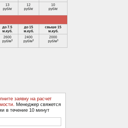
13
12
10
руб/кг
руб/кг
руб/кг
до 7.5
до 15
свыше 15
м.куб.
м.куб.
м.куб.
2600
2400
2000
3
3
3
руб/м
руб/м
руб/м
лните заявку на расчет
мости.
Менеджер свяжется
ми в течение 10 минут