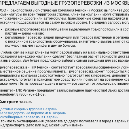
ПРЕДЛАГАЕМ ВЫГОДНЫЕ ГРУЗОПЕРЕВОЗКИ ИЗ МОСКВ
ООО «Транспортная Логистическая Компания Регион» (Москва) выполняет дост
номенклатуры по всей территории страны. Клиенты компании могут отправить
— по железной дороге или автомобилем. Транспортные средства находятся в 
состояние поддерживается на самом высоком уровне. По вашему запросу могу
разовые грузоперевозки в Ингушетию выделенным транспортом или в сос
партии — цены низкие;
регулярные перевозки вашей продукции или товаров партнерам в региона
о постоянном транспортном обслуживании, значительно выигрывают от сот
получают низкие тарифы и другие бонусы.
В любом случае наши клиенты могут рассчитывать на максимально ответствен
обращения менеджер компании сделает бесплатный расчет стоимости достав
разные сроки. Вам будет предложено выбрать самый выгодный для вас вариан
Грузоперевозка в «ТЛК Регион» соответствует требованиям современной логи
качественное решение проблем клиента. Грузоперевозка может проводиться б
специалисты компании самостоятельно подготовят его к перевозке, дополнит
застрахуют, погрузят в транспортное средство или поместят на временное хра
также может быть проведена день в день — все зависит от характера отправки
Звоните! «ТЛК Регион» предлагает взаимовыгодное партнерство! Заказ достав
елефону: 8 (800) 707-11-69.
Смотрите также:
Доставка сборных грузов в Назрань
Железнодорожные перевозки в Назрань
Контейнерные перевозки в Назрань
Стоимость экспедирования (перевозка до двери получателя в город Назрань 
Вид транспорта (авто или ж/д) может быть изменен.