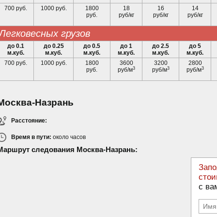
700 руб.
1000 руб.
1800
18
16
14
руб.
руб/кг
руб/кг
руб/кг
легковесных грузов
до 0.1
до 0.25
до 0.5
до 1
до 2.5
до 5
м.куб.
м.куб.
м.куб.
м.куб.
м.куб.
м.куб.
700 руб.
1000 руб.
1800
3600
3200
2800
3
3
3
руб.
руб/м
руб/м
руб/м
Москва-Назрань
Расстояние:
Время в пути:
около
часов
Маршрут следования Москва-Назрань:
Запо
стои
с ва