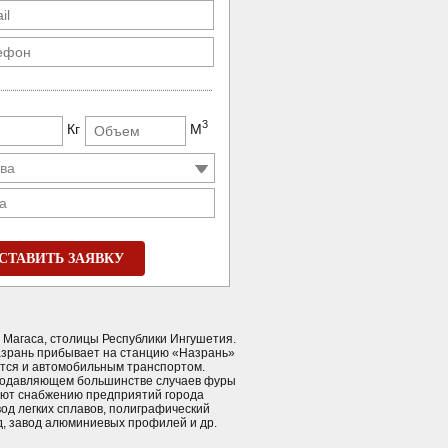
3
Кг
М
а
СТАВИТЬ ЗАЯВКУ
т Магаса, столицы Республики Ингушетия.
Назрань прибывает на станцию «Назрань»
ется и автомобильным транспортом.
подавляющем большинстве случаев фуры
вуют снабжению предприятий города
од легких сплавов, полиграфический
д, завод алюминиевых профилей и др.