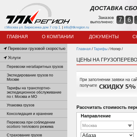
ДОСТАВКА СБО
Заказов
7
6
выполнено:
г.Москва ул. Бирюсинка дом 7 стр 1.
|
info@tlkregion.ru
ГЛАВНАЯ
О КОМПАНИИ
ДОКУМЕНТЫ
С
Перевозки грузовой скоростью
Главная
/
Тарифы
/
Ногир /
Услуги
ЦЕНЫ НА ГРУЗОПЕРЕВО
Перевозки негабаритных грузов
Экспедирование грузов по
Москве
Тарифы на транспортно-
экспедиционное обслуживание
по г. Москва и МО
Упаковка грузов
Рассчитать стоимость пер
Консолидация и хранение
Направление
Перевозка при соблюдении
особого теплового режима
Страхование грузов