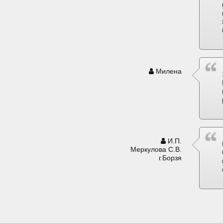
Милена
И.П.
Меркулова С.В.
г.Борзя