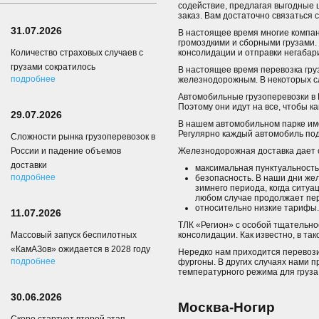
содействие, предлагая выгодные 
заказ. Вам достаточно связаться 
31.07.2026
В настоящее время многие компан
громоздкими и сборными грузами. 
Количество страховых случаев с
консолидации и отправки негабари
грузами сократилось
В настоящее время перевозка гру
подробнее
железнодорожным. В некоторых сл
Автомобильные грузоперевозки в Н
Поэтому они идут на все, чтобы к
29.07.2026
В нашем автомобильном парке име
Регулярно каждый автомобиль под
Сложности рынка грузоперевозок в
России и падение объемов
Железнодорожная доставка дает
доставки
максимальная пунктуальность
подробнее
безопасность. В наши дни же
зимнего периода, когда ситуа
любом случае продолжает пер
относительно низкие тарифы.
11.07.2026
ТЛК «Регион» с особой тщательнос
Массовый запуск беспилотных
консолидации. Как известно, в та
«КамАЗов» ожидается в 2028 году
Нередко нам приходится перевоз
подробнее
фургоны. В других случаях нами 
температурного режима для груза
30.06.2026
Москва-Ногир