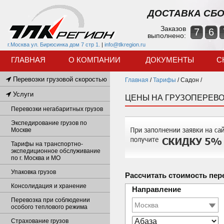
ДОСТАВКА СБО
Заказов
7
6
выполнено:
г.Москва ул. Бирюсинка дом 7 стр 1.
|
info@tlkregion.ru
ГЛАВНАЯ
О КОМПАНИИ
ДОКУМЕНТЫ
С
Перевозки грузовой скоростью
Главная
/
Тарифы
/
Садон /
Услуги
ЦЕНЫ НА ГРУЗОПЕРЕВО
Перевозки негабаритных грузов
Экспедирование грузов по
Москве
Тарифы на транспортно-
экспедиционное обслуживание
по г. Москва и МО
Упаковка грузов
Рассчитать стоимость пер
Консолидация и хранение
Направление
Перевозка при соблюдении
особого теплового режима
Страхование грузов