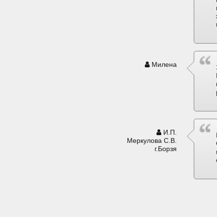
Милена
И.П.
Меркулова С.В.
г.Борзя