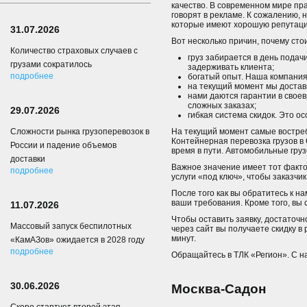
качество. В современном мире пра
говорят в рекламе. К сожалению, 
которые имеют хорошую репутацию
31.07.2026
Вот несколько причин, почему сто
Количество страховых случаев с
груз забирается в день подач
грузами сократилось
задерживать клиента;
подробнее
богатый опыт. Наша компания
на текущий момент мы достави
нами даются гарантии в своев
сложных заказах;
29.07.2026
гибкая система скидок. Это о
Сложности рынка грузоперевозок в
На текущий момент самые востре
Контейнерная перевозка грузов в
России и падение объемов
время в пути. Автомобильные груз
доставки
Важное значение имеет тот факто
подробнее
услуги «под ключ», чтобы заказчи
После того как вы обратитесь к н
ваши требования. Кроме того, вы
11.07.2026
Чтобы оставить заявку, достаточ
Массовый запуск беспилотных
через сайт вы получаете скидку 
минут.
«КамАЗов» ожидается в 2028 году
подробнее
Обращайтесь в ТЛК «Регион». С н
30.06.2026
Москва-Садон