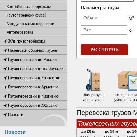
Контейнерные перевозки
Параметры груза:
Грузоперевозки фурой
3
М
Междугородные перевозки
Кг
Автоперевозки
Ж/д грузоперевозки
РАССЧИТАТЬ
Перевозки сборных грузов
Грузоперевозки по России
Грузоперевозки в Белоруссию
Грузоперевозки в Казахстан
Грузоперевозки в Армению
Забор груза
Более восьм
Грузоперевозки в Киргизию
день в день
успешной р
Грузоперевозки в Абхазию
Перевозка грузов 
Новости
тяжеловесных грузо
до 20 кг
до 50 кг
до 10
Новости