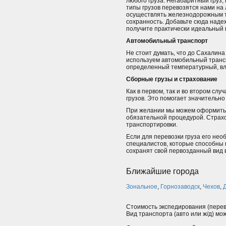
любого груза. Негабаритный груз,
типы грузов перевозятся нами на
осуществлять железнодорожным тр
сохранность. Добавьте сюда наде
получите практически идеальный 
Автомобильный транспорт
Не стоит думать, что до Сахалин
используем автомобильный трансп
определенный температурный, вл
Сборные грузы и страхование
Как в первом, так и во втором сл
грузов. Это помогает значительно 
При желании мы можем оформить ст
обязательной процедурой. Страхо
транспортировки.
Если для перевозки груза его не
специалистов, которые способны 
сохранят свой первозданный вид 
Ближайшие города
Зональное
,
Горнозаводск
,
Чехов
,
Стоимость экспедирования (перев
Вид транспорта (авто или ж/д) мо