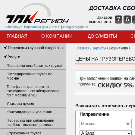
ДОСТАВКА СБО
Заказов
7
6
выполнено:
г.Москва ул. Бирюсинка дом 7 стр 1.
|
info@tlkregion.ru
ГЛАВНАЯ
О КОМПАНИИ
ДОКУМЕНТЫ
С
Перевозки грузовой скоростью
Главная
/
Тарифы
/
Бошняково /
Услуги
ЦЕНЫ НА ГРУЗОПЕРЕВО
Перевозки негабаритных грузов
Экспедирование грузов по
Москве
Тарифы на транспортно-
экспедиционное обслуживание
по г. Москва и МО
Упаковка грузов
Рассчитать стоимость пер
Консолидация и хранение
Направление
Перевозка при соблюдении
особого теплового режима
Страхование грузов