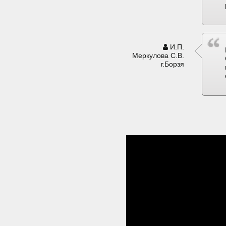
И.П.
Меркулова С.В.
г.Борзя