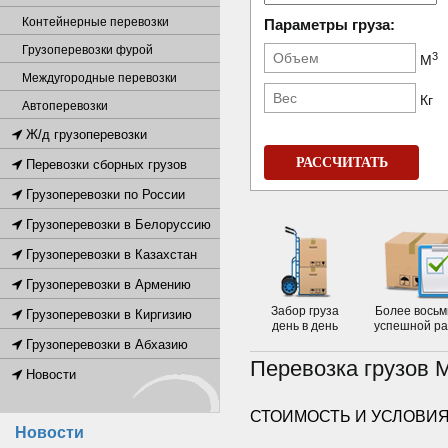
Контейнерные перевозки
Параметры груза:
Грузоперевозки фурой
3
М
Междугородные перевозки
Кг
Автоперевозки
Ж/д грузоперевозки
РАССЧИТАТЬ
Перевозки сборных грузов
Грузоперевозки по России
Грузоперевозки в Белоруссию
Грузоперевозки в Казахстан
Грузоперевозки в Армению
Забор груза
Более восьм
Грузоперевозки в Киргизию
день в день
успешной р
Грузоперевозки в Абхазию
Перевозка грузов 
Новости
СТОИМОСТЬ И УСЛОВИЯ
Новости