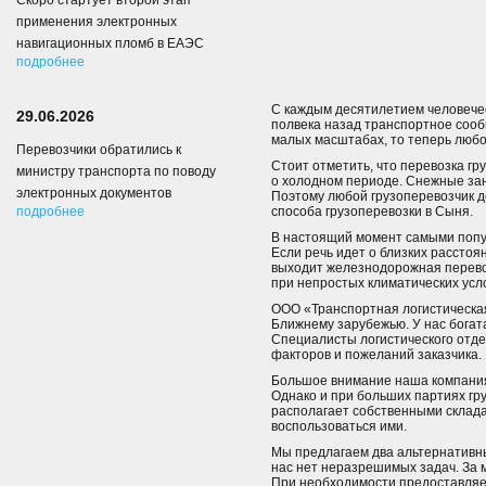
Скоро стартует второй этап
применения электронных
навигационных пломб в ЕАЭС
подробнее
С каждым десятилетием человечес
29.06.2026
полвека назад транспортное сооб
малых масштабах, то теперь любо
Перевозчики обратились к
Стоит отметить, что перевозка гр
министру транспорта по поводу
о холодном периоде. Снежные зан
электронных документов
Поэтому любой грузоперевозчик д
подробнее
способа грузоперевозки в Сыня.
В настоящий момент самыми попу
Если речь идет о близких расстоя
выходит железнодорожная перевоз
при непростых климатических усл
ООО «Транспортная логистическая
Ближнему зарубежью. У нас богат
Специалисты логистического отд
факторов и пожеланий заказчика.
Большое внимание наша компания 
Однако и при больших партиях гру
располагает собственными склада
воспользоваться ими.
Мы предлагаем два альтернативн
нас нет неразрешимых задач. За 
При необходимости предоставляе