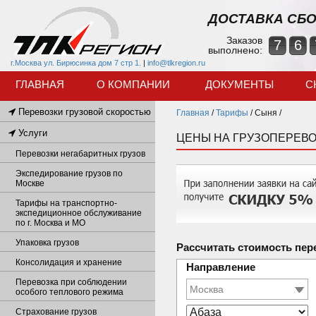
ДОСТАВКА СБО
Заказов
7
6
выполнено:
г.Москва ул. Бирюсинка дом 7 стр 1.
|
info@tlkregion.ru
ГЛАВНАЯ
О КОМПАНИИ
ДОКУМЕНТЫ
С
Перевозки грузовой скоростью
Главная
/
Тарифы
/
Сыня /
Услуги
ЦЕНЫ НА ГРУЗОПЕРЕВО
Перевозки негабаритных грузов
Экспедирование грузов по
Москве
Тарифы на транспортно-
экспедиционное обслуживание
по г. Москва и МО
Упаковка грузов
Рассчитать стоимость пер
Консолидация и хранение
Направление
Перевозка при соблюдении
особого теплового режима
Страхование грузов