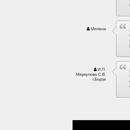
Милена
И.П.
Меркулова С.В.
г.Борзя