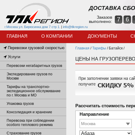
ДОСТАВКА СБО
Заказов
7
6
выполнено:
г.Москва ул. Бирюсинка дом 7 стр 1.
|
info@tlkregion.ru
ГЛАВНАЯ
О КОМПАНИИ
ДОКУМЕНТЫ
С
Перевозки грузовой скоростью
Главная
/
Тарифы
/
Батайск /
Услуги
ЦЕНЫ НА ГРУЗОПЕРЕВО
Перевозки негабаритных грузов
Экспедирование грузов по
Москве
Тарифы на транспортно-
экспедиционное обслуживание
по г. Москва и МО
Упаковка грузов
Рассчитать стоимость пер
Консолидация и хранение
Направление
Перевозка при соблюдении
особого теплового режима
Страхование грузов