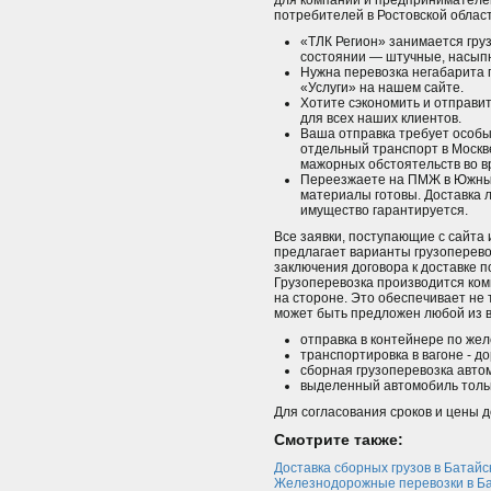
для компаний и предпринимателе
потребителей в Ростовской облас
«ТЛК Регион» занимается гру
состоянии — штучные, насыпн
Нужна перевозка негабарита 
«Услуги» на нашем сайте.
Хотите сэкономить и отправи
для всех наших клиентов.
Ваша отправка требует особы
отдельный транспорт в Москв
мажорных обстоятельств во в
Переезжаете на ПМЖ в Южный
материалы готовы. Доставка 
имущество гарантируется.
Все заявки, поступающие с сайта
предлагает варианты грузоперево
заключения договора к доставке п
Грузоперевозка производится ком
на стороне. Это обеспечивает не 
может быть предложен любой из в
отправка в контейнере по жел
транспортировка в вагоне - д
сборная грузоперевозка авто
выделенный автомобиль только
Для согласования сроков и цены д
Смотрите также:
Доставка сборных грузов в Батайс
Железнодорожные перевозки в Ба