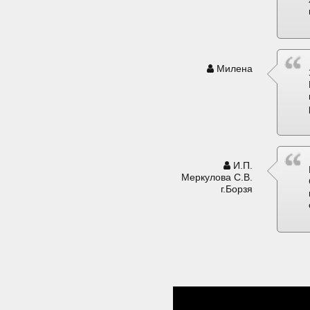
Милена
И.П.
Меркулова С.В.
г.Борзя