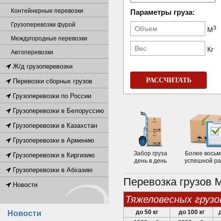
Контейнерные перевозки
Параметры груза:
Грузоперевозки фурой
3
М
Междугородные перевозки
Кг
Автоперевозки
Ж/д грузоперевозки
РАССЧИТАТЬ
Перевозки сборных грузов
Грузоперевозки по России
Грузоперевозки в Белоруссию
Грузоперевозки в Казахстан
Грузоперевозки в Армению
Забор груза
Более восьм
Грузоперевозки в Киргизию
день в день
успешной р
Грузоперевозки в Абхазию
Перевозка грузов 
Новости
тяжеловесных грузо
до 50 кг
до 100 кг
Новости