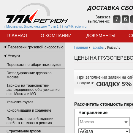
ДОСТАВКА СБО
Заказов
7
6
выполнено:
г.Москва ул. Бирюсинка дом 7 стр 1.
|
info@tlkregion.ru
ГЛАВНАЯ
О КОМПАНИИ
ДОКУМЕНТЫ
С
Перевозки грузовой скоростью
Главная
/
Тарифы
/
Кызыл /
Услуги
ЦЕНЫ НА ГРУЗОПЕРЕВО
Перевозки негабаритных грузов
Экспедирование грузов по
Москве
Тарифы на транспортно-
экспедиционное обслуживание
по г. Москва и МО
Упаковка грузов
Рассчитать стоимость пер
Консолидация и хранение
Направление
Перевозка при соблюдении
особого теплового режима
Страхование грузов