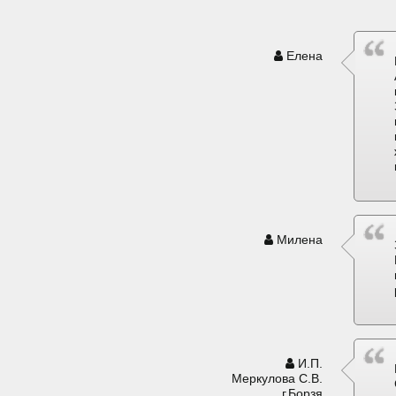
Елена
Милена
И.П.
Меркулова С.В.
г.Борзя