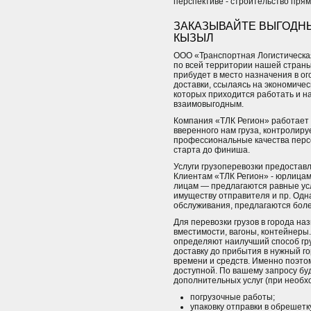
перспективе - строительство пря
ЗАКАЗЫВАЙТЕ ВЫГОДНЫ
КЫЗЫЛ
ООО «Транспортная Логистическая
по всей территории нашей страны
прибудет в место назначения в ог
доставки, ссылаясь на экономиче
которых приходится работать и н
взаимовыгодным.
Компания «ТЛК Регион» работает 
вверенного нам груза, контролир
профессиональные качества персо
старта до финиша.
Услуги грузоперевозки предоставл
Клиентам «ТЛК Регион» - юрлица
лицам — предлагаются равные усл
имуществу отправителя и пр. Одн
обслуживания, предлагаются бол
Для перевозки грузов в города н
вместимости, вагоны, контейнеры
определяют наилучший способ гр
доставку до прибытия в нужный го
времени и средств. Именно поэто
доступной. По вашему запросу бу
дополнительных услуг (при необх
погрузочные работы;
упаковку отправки в обрешетку