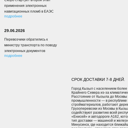
Скоро стартует второй этап
применения электронных
навигационных пломб в ЕАЭС
подробнее
29.06.2026
Перевозчики обратились к
министру транспорта по поводу
электронных документов
подробнее
СРОК ДОСТАВКИ 7-8 ДНЕЙ.
Город Кызыл с населением более 
Крайнего Севера из-за климатиче
Расстояние от Кызыла до Москвы
промышленности — в республике в
стройматериалов, работают дере
Грузоперевозки из Москвы в Кызы
содействуют развитию всей респу
«Енисей» и автодороге А162, кот
тип доставки — машиной и железн
Минусинск, где находится ближайш