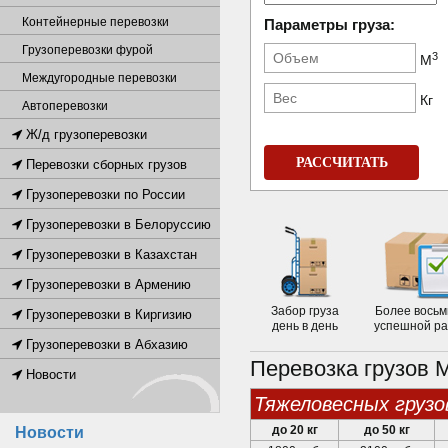
Контейнерные перевозки
Параметры груза:
Грузоперевозки фурой
3
М
Междугородные перевозки
Кг
Автоперевозки
Ж/д грузоперевозки
РАССЧИТАТЬ
Перевозки сборных грузов
Грузоперевозки по России
Грузоперевозки в Белоруссию
Грузоперевозки в Казахстан
Грузоперевозки в Армению
Забор груза
Более восьм
Грузоперевозки в Киргизию
день в день
успешной р
Грузоперевозки в Абхазию
Перевозка грузов 
Новости
тяжеловесных грузо
до 20 кг
до 50 кг
Новости