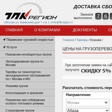
ДОСТАВКА СБО
Заказов
7
6
выполнено:
г.Москва ул. Бирюсинка дом 7 стр 1.
|
info@tlkregion.ru
ГЛАВНАЯ
О КОМПАНИИ
ДОКУМЕНТЫ
С
Перевозки грузовой скоростью
Главная
/
Тарифы
/
Коашва /
Услуги
ЦЕНЫ НА ГРУЗОПЕРЕВО
Перевозки негабаритных грузов
Экспедирование грузов по
Москве
Тарифы на транспортно-
экспедиционное обслуживание
по г. Москва и МО
Упаковка грузов
Рассчитать стоимость пер
Консолидация и хранение
Направление
Перевозка при соблюдении
особого теплового режима
Страхование грузов