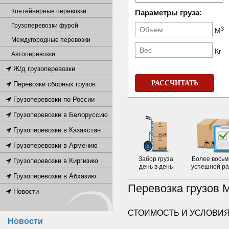
Контейнерные перевозки
Параметры груза:
Грузоперевозки фурой
3
М
Междугородные перевозки
Кг
Автоперевозки
Ж/д грузоперевозки
РАССЧИТАТЬ
Перевозки сборных грузов
Грузоперевозки по России
Грузоперевозки в Белоруссию
Грузоперевозки в Казахстан
Грузоперевозки в Армению
Забор груза
Более восьм
Грузоперевозки в Киргизию
день в день
успешной р
Грузоперевозки в Абхазию
Перевозка грузов 
Новости
СТОИМОСТЬ И УСЛОВИЯ
Новости