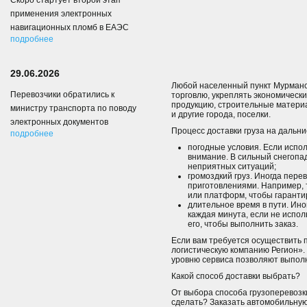
Скоро стартует второй этап
применения электронных
навигационных пломб в ЕАЭС
подробнее
29.06.2026
Любой населенный пункт Мурманс
Перевозчики обратились к
торговлю, укреплять экономически
продукцию, строительные материал
министру транспорта по поводу
и другие города, поселки.
электронных документов
Процесс доставки груза на дальн
подробнее
погодные условия. Если испо
внимание. В сильный снегопа
неприятных ситуаций;
громоздкий груз. Иногда пер
приготовлениями. Например, 
или платформ, чтобы гарантир
длительное время в пути. Ино
каждая минута, если не испо
его, чтобы выполнить заказ.
Если вам требуется осуществить 
логистическую компанию Регион».
уровню сервиса позволяют выполн
Какой способ доставки выбрать
От выбора способа грузоперевозки
сделать? Заказать автомобильную 