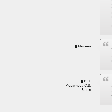
Милена
И.П.
Меркулова С.В.
г.Борзя