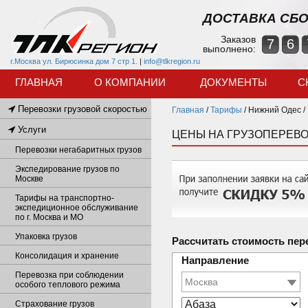
ДОСТАВКА СБО
Заказов
7
6
выполнено:
г.Москва ул. Бирюсинка дом 7 стр 1.
|
info@tlkregion.ru
ГЛАВНАЯ
О КОМПАНИИ
ДОКУМЕНТЫ
С
Перевозки грузовой скоростью
Главная
/
Тарифы
/
Нижний Одес /
Услуги
ЦЕНЫ НА ГРУЗОПЕРЕВО
Перевозки негабаритных грузов
Экспедирование грузов по
Москве
Тарифы на транспортно-
экспедиционное обслуживание
по г. Москва и МО
Упаковка грузов
Рассчитать стоимость пер
Консолидация и хранение
Направление
Перевозка при соблюдении
особого теплового режима
Страхование грузов