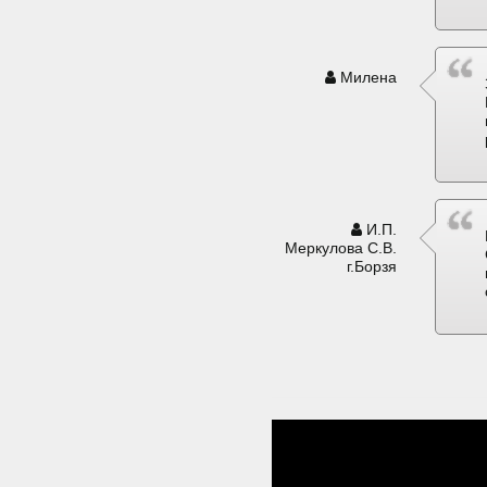
Милена
И.П.
Меркулова С.В.
г.Борзя