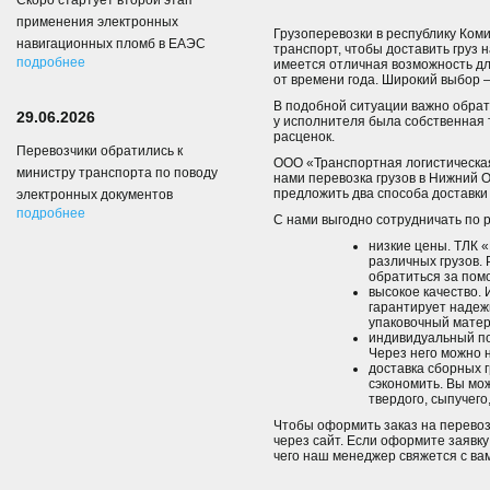
Скоро стартует второй этап
применения электронных
Грузоперевозки в республику Ком
навигационных пломб в ЕАЭС
транспорт, чтобы доставить груз
подробнее
имеется отличная возможность дл
от времени года. Широкий выбор –
В подобной ситуации важно обрат
29.06.2026
у исполнителя была собственная 
расценок.
Перевозчики обратились к
ООО «Транспортная логистическая
министру транспорта по поводу
нами перевозка грузов в Нижний 
предложить два способа доставк
электронных документов
подробнее
С нами выгодно сотрудничать по р
низкие цены. ТЛК 
различных грузов. 
обратиться за пом
высокое качество. 
гарантирует надеж
упаковочный матер
индивидуальный по
Через него можно н
доставка сборных 
сэкономить. Вы мож
твердого, сыпучего
Чтобы оформить заказ на перевозк
через сайт. Если оформите заявку
чего наш менеджер свяжется с ва