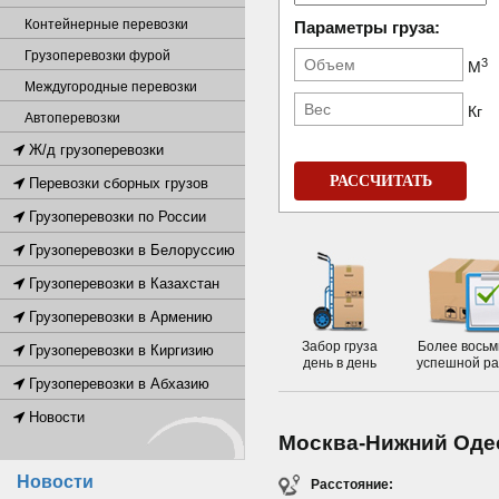
Контейнерные перевозки
Параметры груза:
Грузоперевозки фурой
3
М
Междугородные перевозки
Кг
Автоперевозки
Ж/д грузоперевозки
РАССЧИТАТЬ
Перевозки сборных грузов
Грузоперевозки по России
Грузоперевозки в Белоруссию
Грузоперевозки в Казахстан
Грузоперевозки в Армению
Забор груза
Более восьм
Грузоперевозки в Киргизию
день в день
успешной р
Грузоперевозки в Абхазию
Новости
Москва-Нижний Оде
Новости
Расстояние: