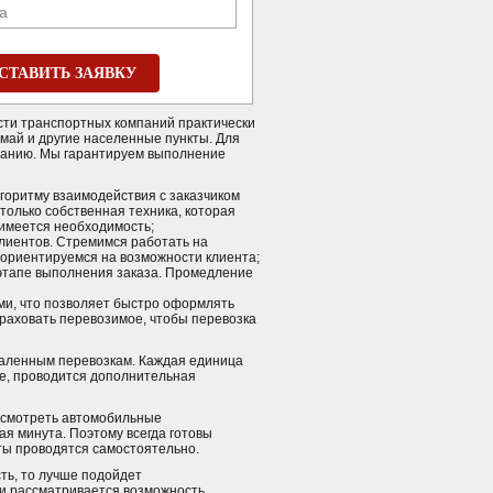
а
СТАВИТЬ ЗАЯВКУ
ости транспортных компаний практически
май и другие населенные пункты. Для
мпанию. Мы гарантируем выполнение
горитму взаимодействия с заказчиком
только собственная техника, которая
 имеется необходимость;
лиентов. Стремимся работать на
 ориентируемся на возможности клиента;
 этапе выполнения заказа. Промедление
ми, что позволяет быстро оформлять
раховать перевозимое, чтобы перевозка
даленным перевозкам. Каждая единица
те, проводится дополнительная
ассмотреть автомобильные
ая минута. Поэтому всегда готовы
оты проводятся самостоятельно.
сть, то лучше подойдет
ми рассматривается возможность