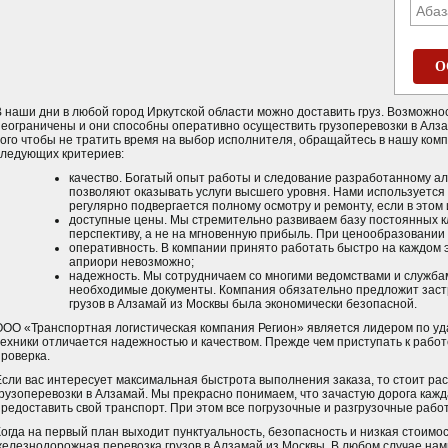
Абаз
О
В наши дни в любой город Иркутской области можно доставить груз. Возможн
неограничены и они способны оперативно осуществить грузоперевозки в Алза
того чтобы не тратить время на выбор исполнителя, обращайтесь в нашу ко
следующих критериев:
качество. Богатый опыт работы и следование разработанному ал
позволяют оказывать услуги высшего уровня. Нами используется 
регулярно подвергается полному осмотру и ремонту, если в этом
доступные цены. Мы стремительно развиваем базу постоянных к
перспективу, а не на мгновенную прибыль. При ценообразовании
оперативность. В компании принято работать быстро на каждом
априори невозможно;
надежность. Мы сотрудничаем со многими ведомствами и служба
необходимые документы. Компания обязательно предложит заст
грузов в Алзамай из Москвы была экономически безопасной.
ООО «Транспортная логистическая компания Регион» является лидером по у
техники отличается надежностью и качеством. Прежде чем приступать к рабо
проверка.
Если вас интересует максимальная быстрота выполнения заказа, то стоит р
грузоперевозки в Алзамай. Мы прекрасно понимаем, что зачастую дорога кажд
предоставить свой транспорт. При этом все погрузочные и разгрузочные раб
Когда на первый план выходит пунктуальность, безопасность и низкая стоимо
железнодорожная перевозка грузов в Алзамай из Москвы. В любом случае на