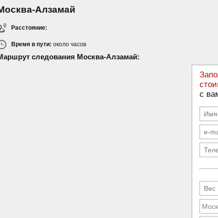
Москва-Алзамай
Расстояние:
Время в пути:
около
часов
Маршрут следования Москва-Алзамай:
Запо
стои
с ва