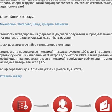
отправки сборных грузов. Такой подход позволяет значительно сэкономить бю
рады помочь вам!
Ближайшие города
Михайловка
,
Жигалово
,
Качуг
,
Кунерма
,
Мамакан
.
Стоимость экспедирования (перевозка до двери получателя в город Алзамай 
Вид транспорта (авто или ж/д) может быть изменен.
Сроки доставки уточняйте у менеджеров компании.
Стоимость на перевозки до г. Алзамай тяжелых грузов от 100 кг до 1т в одно
грузов с суммой 3-х измерений от 3 метров до 5 метров +30%, свыше указанн
Коэффициент за перевозку грузов в г. Алзамай, требующих соблюдения темпе
асходные материалы и т.п.) 1,5.
Тариф перевозки до г. Алзамай указан с учетом НДС (22%).
Оставить заявку