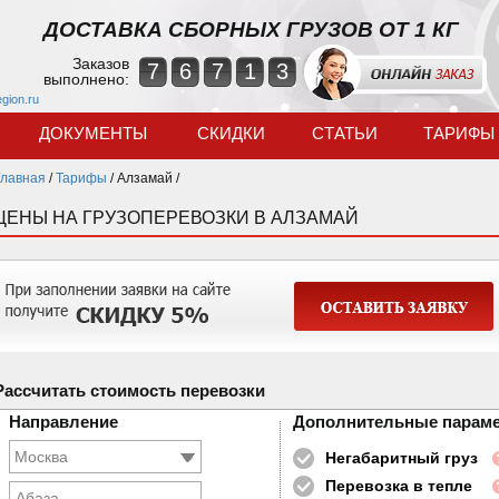
ДОСТАВКА СБОРНЫХ ГРУЗОВ ОТ 1 КГ
Заказов
7
6
7
1
3
выполнено:
egion.ru
ДОКУМЕНТЫ
СКИДКИ
СТАТЬИ
ТАРИФЫ
Главная
/
Тарифы
/
Алзамай /
ЦЕНЫ НА ГРУЗОПЕРЕВОЗКИ В АЛЗАМАЙ
Рассчитать стоимость перевозки
Направление
Дополнительные парам
Негабаритный груз
Перевозка в тепле
Абаза