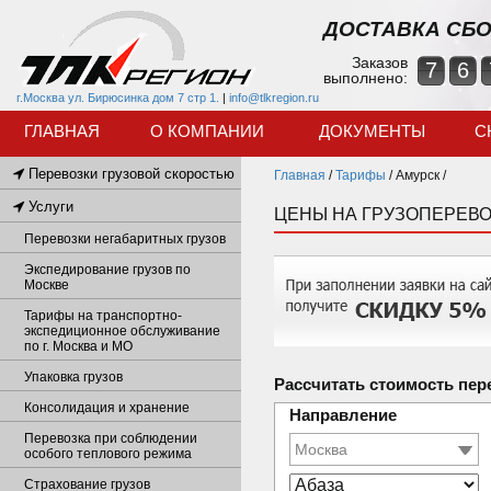
ДОСТАВКА СБО
Заказов
7
6
выполнено:
г.Москва ул. Бирюсинка дом 7 стр 1.
|
info@tlkregion.ru
ГЛАВНАЯ
О КОМПАНИИ
ДОКУМЕНТЫ
С
Перевозки грузовой скоростью
Главная
/
Тарифы
/
Амурск /
Услуги
ЦЕНЫ НА ГРУЗОПЕРЕВО
Перевозки негабаритных грузов
Экспедирование грузов по
Москве
Тарифы на транспортно-
экспедиционное обслуживание
по г. Москва и МО
Упаковка грузов
Рассчитать стоимость пер
Консолидация и хранение
Направление
Перевозка при соблюдении
особого теплового режима
Страхование грузов