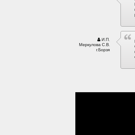
И.П.
Меркулова С.В.
г.Борзя