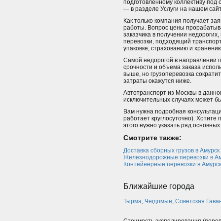
подготовленному коллективу под 
— в разделе Услуги на нашем сайт
Как только компания получает за
работы. Вопрос цены прорабатыв
заказчика в получении недорогих
перевозки, подходящий транспорт
упаковке, страхованию и хранени
Самой недорогой в направлении г
срочности и объема заказа испол
выше, но грузоперевозка сократи
затраты окажутся ниже.
Автотранспорт из Москвы в данно
исключительных случаях может б
Вам нужна подробная консультаци
работает круглосуточно). Хотите 
этого нужно указать ряд основны
Смотрите также:
Доставка сборных грузов в Амурск
Железнодорожные перевозки в А
Контейнерные перевозки в Амурс
Ближайшие города
Тырма
,
Чегдомын
,
Советская Гава