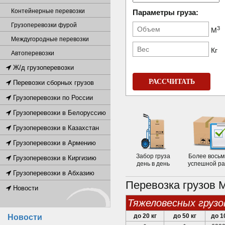
Контейнерные перевозки
Параметры груза:
Грузоперевозки фурой
3
М
Междугородные перевозки
Кг
Автоперевозки
Ж/д грузоперевозки
РАССЧИТАТЬ
Перевозки сборных грузов
Грузоперевозки по России
Грузоперевозки в Белоруссию
Грузоперевозки в Казахстан
Грузоперевозки в Армению
Забор груза
Более восьм
Грузоперевозки в Киргизию
день в день
успешной р
Грузоперевозки в Абхазию
Перевозка грузов 
Новости
тяжеловесных грузо
до 20 кг
до 50 кг
до 1
Новости