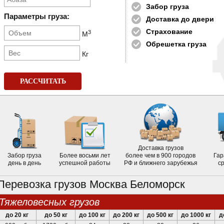
Забор груза
Параметры груза:
Доставка до двери
Страхование
3
М
Обрешетка груза
Кг
РАССЧИТАТЬ
Доставка грузов
Забор груза
Более восьми лет
более чем в 900 городов
Гар
день в день
успешной работы
РФ и ближнего зарубежья
с
Перевозка грузов Москва Беломорск
тяжеловесных грузов
до 20 кг
до 50 кг
до 100 кг
до 200 кг
до 500 кг
до 1000 кг
д