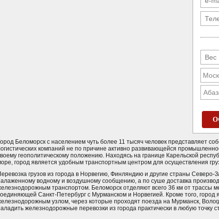
Абаз
О
Город Беломорск с населением чуть более 11 тысяч человек представляет со
логистических компаний не по причине активно развивающейся промышленност
своему геополитическому положению. Находясь на границе Карельской республи
море, город является удобным транспортным центром для осуществления гру
Перевозка грузов из города в Норвегию, Финляндию и другие страны Северо-
налаженному водному и воздушному сообщению, а по суше доставка произво
железнодорожным транспортом. Беломорск отделяют всего 36 км от трассы м
соединяющей Санкт-Петербург с Мурманском и Норвегией. Кроме того, город 
железнодорожным узлом, через которые проходят поезда на Мурманск, Вологд
наладить железнодорожные перевозки из города практически в любую точку с