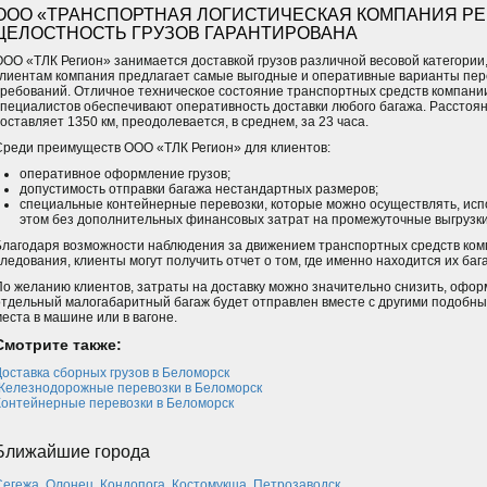
ООО «ТРАНСПОРТНАЯ ЛОГИСТИЧЕСКАЯ КОМПАНИЯ РЕ
ЦЕЛОСТНОСТЬ ГРУЗОВ ГАРАНТИРОВАНА
ООО «ТЛК Регион» занимается доставкой грузов различной весовой категории
клиентам компания предлагает самые выгодные и оперативные варианты пере
требований. Отличное техническое состояние транспортных средств компани
специалистов обеспечивают оперативность доставки любого багажа. Расстоя
оставляет 1350 км, преодолевается, в среднем, за 23 часа.
Среди преимуществ ООО «ТЛК Регион» для клиентов:
оперативное оформление грузов;
допустимость отправки багажа нестандартных размеров;
специальные контейнерные перевозки, которые можно осуществлять, испо
этом без дополнительных финансовых затрат на промежуточные выгрузки 
Благодаря возможности наблюдения за движением транспортных средств ком
следования, клиенты могут получить отчет о том, где именно находится их баг
По желанию клиентов, затраты на доставку можно значительно снизить, офор
отдельный малогабаритный багаж будет отправлен вместе с другими подобны
места в машине или в вагоне.
Смотрите также:
Доставка сборных грузов в Беломорск
Железнодорожные перевозки в Беломорск
Контейнерные перевозки в Беломорск
Ближайшие города
Сегежа
,
Олонец
,
Кондопога
,
Костомукша
,
Петрозаводск
.