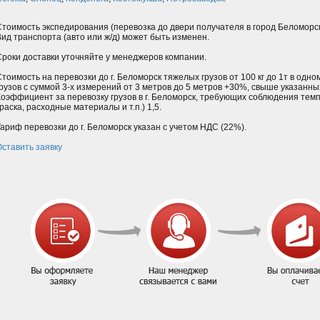
Стоимость экспедирования (перевозка до двери получателя в город Беломорс
Вид транспорта (авто или ж/д) может быть изменен.
Сроки доставки уточняйте у менеджеров компании.
Стоимость на перевозки до г. Беломорск тяжелых грузов от 100 кг до 1т в од
грузов с суммой 3-х измерений от 3 метров до 5 метров +30%, свыше указанн
Коэффициент за перевозку грузов в г. Беломорск, требующих соблюдения тем
раска, расходные материалы и т.п.) 1,5.
Тариф перевозки до г. Беломорск указан с учетом НДС (22%).
Оставить заявку