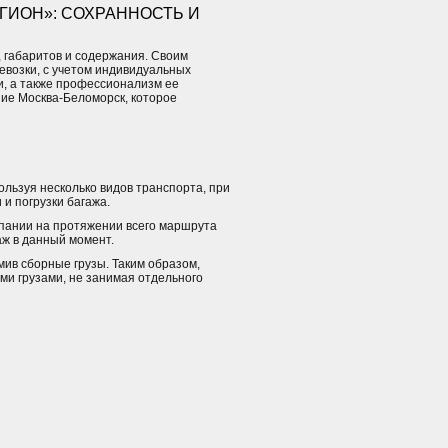
ГИОН»: СОХРАННОСТЬ И
, габаритов и содержания. Своим
возки, с учетом индивидуальных
и, а также профессионализм ее
ние Москва-Беломорск, которое
льзуя несколько видов транспорта, при
и погрузки багажа.
пании на протяжении всего маршрута
аж в данный момент.
мив сборные грузы. Таким образом,
ми грузами, не занимая отдельного