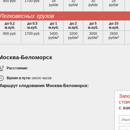
900 руб.
1700 руб.
34
32
30
26
руб/кг
руб/кг
руб/кг
руб/кг
легковесных грузов
до 0,2
до 0.5
до 1
до 2
до 5
до 10
м.куб.
м.куб.
м.куб.
м.куб.
м.куб.
м.куб.
900 руб.
1700 руб.
3400
3200
3000
2600
3
3
3
3
руб/м
руб/м
руб/м
руб/м
Москва-Беломорск
Расстояние:
Время в пути:
около
часов
Маршрут следования Москва-Беломорск:
Запо
стои
с ва