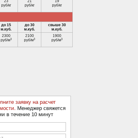
23
21
19
руб/кг
руб/кг
руб/кг
до 15
до 30
свыше 30
м.куб.
м.куб.
м.куб.
2300
2100
1900
3
3
3
руб/м
руб/м
руб/м
лните заявку на расчет
мости.
Менеджер свяжется
ми в течение 10 минут