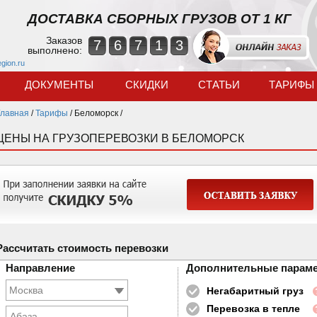
ДОСТАВКА СБОРНЫХ ГРУЗОВ ОТ 1 КГ
Заказов
7
6
7
1
3
выполнено:
egion.ru
ДОКУМЕНТЫ
СКИДКИ
СТАТЬИ
ТАРИФЫ
Главная
/
Тарифы
/
Беломорск /
ЦЕНЫ НА ГРУЗОПЕРЕВОЗКИ В БЕЛОМОРСК
Рассчитать стоимость перевозки
Направление
Дополнительные парам
Негабаритный груз
Перевозка в тепле
Абаза