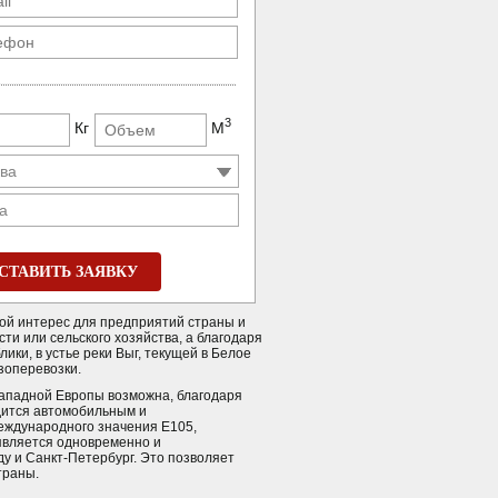
3
Кг
М
а
СТАВИТЬ ЗАЯВКУ
бой интерес для предприятий страны и
и или сельского хозяйства, а благодаря
ки, в устье реки Выг, текущей в Белое
зоперевозки.
Западной Европы возможна, благодаря
дится автомобильным и
еждународного значения Е105,
является одновременно и
у и Санкт-Петербург. Это позволяет
траны.