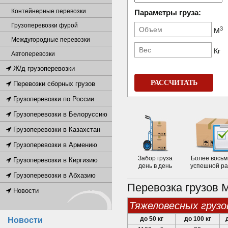
Контейнерные перевозки
Параметры груза:
Грузоперевозки фурой
3
М
Междугородные перевозки
Кг
Автоперевозки
Ж/д грузоперевозки
РАССЧИТАТЬ
Перевозки сборных грузов
Грузоперевозки по России
Грузоперевозки в Белоруссию
Грузоперевозки в Казахстан
Грузоперевозки в Армению
Забор груза
Более восьм
Грузоперевозки в Киргизию
день в день
успешной р
Грузоперевозки в Абхазию
Перевозка грузов 
Новости
тяжеловесных грузо
до 50 кг
до 100 кг
Новости