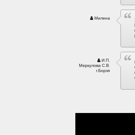
Милена
И.П.
Меркулова С.В.
г.Борзя