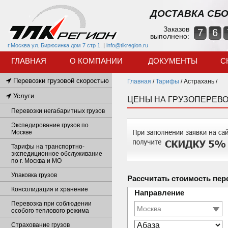
ДОСТАВКА СБО
Заказов
7
6
выполнено:
г.Москва ул. Бирюсинка дом 7 стр 1.
|
info@tlkregion.ru
ГЛАВНАЯ
О КОМПАНИИ
ДОКУМЕНТЫ
С
Перевозки грузовой скоростью
Главная
/
Тарифы
/
Астрахань /
Услуги
ЦЕНЫ НА ГРУЗОПЕРЕВО
Перевозки негабаритных грузов
Экспедирование грузов по
Москве
Тарифы на транспортно-
экспедиционное обслуживание
по г. Москва и МО
Упаковка грузов
Рассчитать стоимость пер
Консолидация и хранение
Направление
Перевозка при соблюдении
особого теплового режима
Страхование грузов