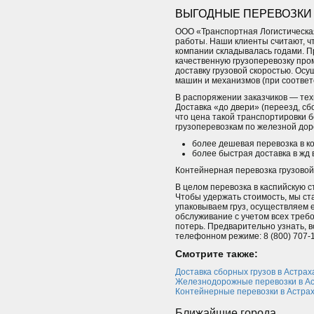
ВЫГОДНЫЕ ПЕРЕВОЗКИ 
ООО «Транспортная Логистическая
работы. Наши клиенты считают, ч
компании складывалась годами. П
качественную грузоперевозку про
доставку грузовой скоростью. Осу
машин и механизмов (при соответ
В распоряжении заказчиков — тех
Доставка «до двери» (переезд, сб
что цена такой транспортировки б
грузоперевозкам по железной доро
более дешевая перевозка в к
более быстрая доставка в жд 
Контейнерная перевозка грузовой
В целом перевозка в каспийскую 
Чтобы удержать стоимость, мы ст
упаковываем груз, осуществляем 
обслуживание с учетом всех требо
потерь. Предварительно узнать, в
телефонном режиме: 8 (800) 707-
Смотрите также:
Доставка сборных грузов в Астрах
Железнодорожные перевозки в А
Контейнерные перевозки в Астра
Ближайшие города