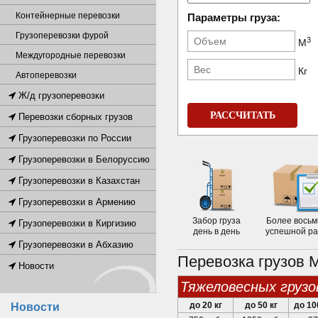
Контейнерные перевозки
Параметры груза:
Грузоперевозки фурой
3
М
Междугородные перевозки
Кг
Автоперевозки
Ж/д грузоперевозки
РАССЧИТАТЬ
Перевозки сборных грузов
Грузоперевозки по России
Грузоперевозки в Белоруссию
Грузоперевозки в Казахстан
Грузоперевозки в Армению
Забор груза
Более восьм
Грузоперевозки в Киргизию
день в день
успешной р
Грузоперевозки в Абхазию
Перевозка грузов 
Новости
тяжеловесных грузо
до 20 кг
до 50 кг
до 10
Новости