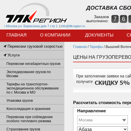
ДОСТАВКА СБО
Заказов
7
6
выполнено:
г.Москва ул. Бирюсинка дом 7 стр 1.
|
info@tlkregion.ru
ГЛАВНАЯ
О КОМПАНИИ
ДОКУМЕНТЫ
С
Перевозки грузовой скоростью
Главная
/
Тарифы
/
Вышний Волоче
Услуги
ЦЕНЫ НА ГРУЗОПЕРЕВО
Перевозки негабаритных грузов
Экспедирование грузов по
Москве
Тарифы на транспортно-
экспедиционное обслуживание
по г. Москва и МО
Упаковка грузов
Рассчитать стоимость пер
Консолидация и хранение
Направление
Перевозка при соблюдении
особого теплового режима
Страхование грузов