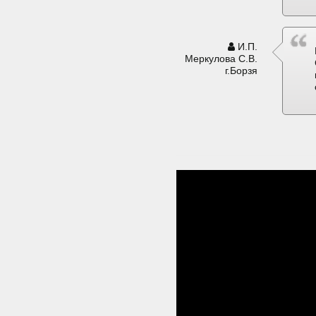
И.П.
Меркулова С.В.
г.Борзя