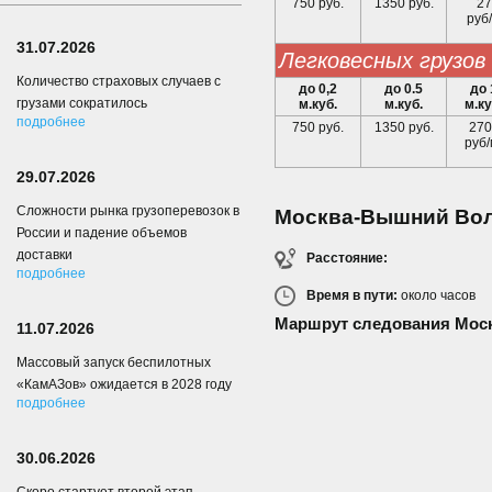
750 руб.
1350 руб.
27
руб/
31.07.2026
легковесных грузов
Количество страховых случаев с
до 0,2
до 0.5
до 
грузами сократилось
м.куб.
м.куб.
м.ку
подробнее
750 руб.
1350 руб.
270
руб/
29.07.2026
Сложности рынка грузоперевозок в
Москва-Вышний Во
России и падение объемов
доставки
Расстояние:
подробнее
Время в пути:
около
часов
Маршрут следования Мос
11.07.2026
Массовый запуск беспилотных
«КамАЗов» ожидается в 2028 году
подробнее
30.06.2026