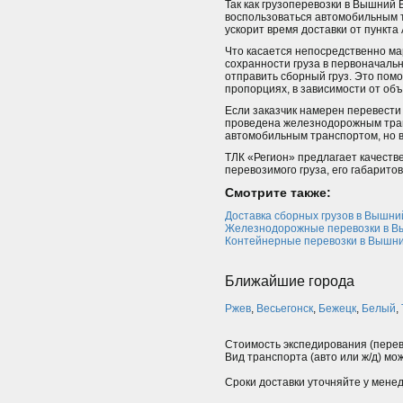
Так как грузоперевозки в Вышний
воспользоваться автомобильным т
ускорит время доставки от пункта А
Что касается непосредственно ма
сохранности груза в первоначальн
отправить сборный груз. Это пом
пропорциях, в зависимости от объ
Если заказчик намерен перевести
проведена железнодорожным транс
автомобильным транспортом, но в
ТЛК «Регион» предлагает качеств
перевозимого груза, его габаритов
Смотрите также:
Доставка сборных грузов в Вышни
Железнодорожные перевозки в В
Контейнерные перевозки в Вышни
Ближайшие города
Ржев
,
Весьегонск
,
Бежецк
,
Белый
,
Стоимость экспедирования (перев
Вид транспорта (авто или ж/д) мо
Сроки доставки уточняйте у мене