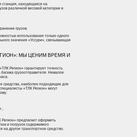
 станция, находящаяся на
узов различной весовой категории и
ранение грузов.
ожностью использования только одного
льного значения «Уссури», связывающая
ГИОН»: МЫ ЦЕНИМ ВРЕМЯ И
«ТЛК Регион» гарантирует точность
ь багажа грузоотправителя. Немалое
часа.
ые средства, наиболее подходящие для
и специалисты «ТЛК Регион» могут
ому:
 ;
К Регион» предлагает оформить
зок и погрузок содержимого
я на другое транспортное средство.