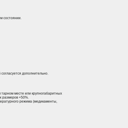
м состоянии.
й согласуется дополнительно.
ом тарном месте или крупногабаритных
ых размеров +50%.
пературного режима (медикаменты,