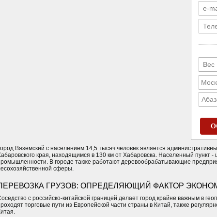
Абаз
О
Город Вяземский с населением 14,5 тысяч человек является административн
Хабаровского края, находящимся в 130 км от Хабаровска. Населенный пункт 
промышленности. В городе также работают деревообрабатывающие предприя
лесохозяйственной сферы.
ПЕРЕВОЗКА ГРУЗОВ: ОПРЕДЕЛЯЮЩИЙ ФАКТОР ЭКОНО
Соседство с российско-китайской границей делает город крайне важным в гео
проходят торговые пути из Европейской части страны в Китай, также регуляр
Китая.