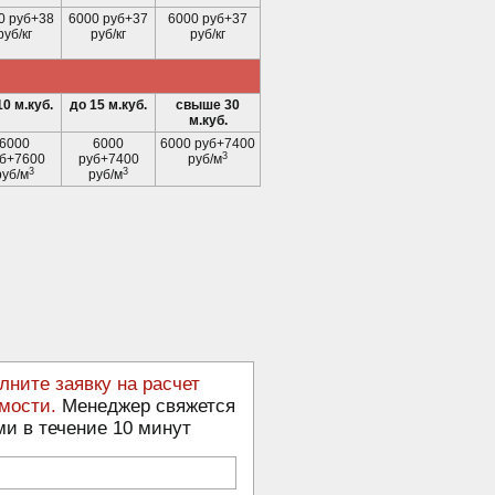
0 руб+38
6000 руб+37
6000 руб+37
руб/кг
руб/кг
руб/кг
10 м.куб.
до 15 м.куб.
свыше 30
м.куб.
6000
6000
6000 руб+7400
3
б+7600
руб+7400
руб/м
3
3
руб/м
руб/м
лните заявку на расчет
мости.
Менеджер свяжется
ми в течение 10 минут