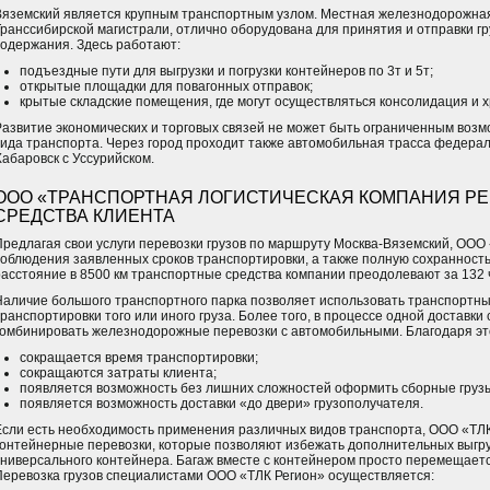
Вяземский является крупным транспортным узлом. Местная железнодорожная
Транссибирской магистрали, отлично оборудована для принятия и отправки гр
содержания. Здесь работают:
подъездные пути для выгрузки и погрузки контейнеров по 3т и 5т;
открытые площадки для повагонных отправок;
крытые складские помещения, где могут осуществляться консолидация и х
Развитие экономических и торговых связей не может быть ограниченным возм
вида транспорта. Через город проходит также автомобильная трасса федера
Хабаровск с Уссурийском.
ООО «ТРАНСПОРТНАЯ ЛОГИСТИЧЕСКАЯ КОМПАНИЯ РЕ
СРЕДСТВА КЛИЕНТА
Предлагая свои услуги перевозки грузов по маршруту Москва-Вяземский, ООО 
соблюдения заявленных сроков транспортировки, а также полную сохранност
расстояние в 8500 км транспортные средства компании преодолевают за 132 
Наличие большого транспортного парка позволяет использовать транспортн
транспортировки того или иного груза. Более того, в процессе одной доставк
комбинировать железнодорожные перевозки с автомобильными. Благодаря эт
сокращается время транспортировки;
сокращаются затраты клиента;
появляется возможность без лишних сложностей оформить сборные грузы
появляется возможность доставки «до двери» грузополучателя.
Если есть необходимость применения различных видов транспорта, ООО «ТЛ
контейнерные перевозки, которые позволяют избежать дополнительных выгру
универсального контейнера. Багаж вместе с контейнером просто перемещаетс
Перевозка грузов специалистами ООО «ТЛК Регион» осуществляется: