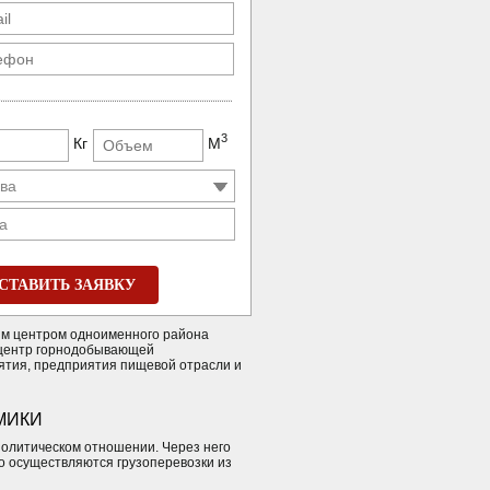
3
Кг
М
а
СТАВИТЬ ЗАЯВКУ
ым центром одноименного района
- центр горнодобывающей
тия, предприятия пищевой отрасли и
МИКИ
политическом отношении. Через него
но осуществляются грузоперевозки из