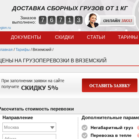
ДОСТАВКА СБОРНЫХ ГРУЗОВ ОТ 1 КГ
Заказов
7
6
7
1
3
выполнено:
egion.ru
ДОКУМЕНТЫ
СКИДКИ
СТАТЬИ
ТАРИФЫ
Главная
/
Тарифы
/
Вяземский /
ЦЕНЫ НА ГРУЗОПЕРЕВОЗКИ В ВЯЗЕМСКИЙ
Рассчитать стоимость перевозки
Направление
Дополнительные парам
Негабаритный груз
Перевозка в тепле
Абаза