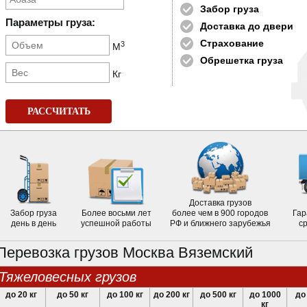
Забор груза
Параметры груза:
Доставка до двери
Страхование
3
М
Обрешетка груза
Кг
РАССЧИТАТЬ
Доставка грузов
Забор груза
Более восьми лет
более чем в 900 городов
Гар
день в день
успешной работы
РФ и ближнего зарубежья
с
Перевозка грузов Москва Вяземский
тяжеловесных грузов
до 20 кг
до 50 кг
до 100 кг
до 200 кг
до 500 кг
до 1000
до
кг