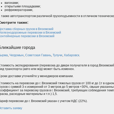
вагонами;
открытыми площадками;
рефрижераторами,
а также автотранспортом различной грузоподъемности в отличном техническо
Смотрите также:
Доставка сборных грузов в Вяземский
Железнодорожные перевозки в Вяземский
Контейнерные перевозки в Вяземский
Ближайшие города
Тырма
,
Чегдомын
,
Советская Гавань
,
Тулучи
,
Хабаровск
.
Стоимость экспедирования (перевозка до двери получателя в город Вяземски
Вид транспорта (авто или ж/д) может быть изменен.
Сроки доставки уточняйте у менеджеров компании.
Стоимость на перевозки до г. Вяземский тяжелых грузов от 100 кг до 1т в одн
грузов с суммой 3-х измерений от 3 метров до 5 метров +30%, свыше указанн
Коэффициент за перевозку грузов в г. Вяземский, требующих соблюдения тем
раска, расходные материалы и т.п.) 1,5.
Тариф перевозки до г. Вяземский указан с учетом НДС (22%).
Оставить заявку