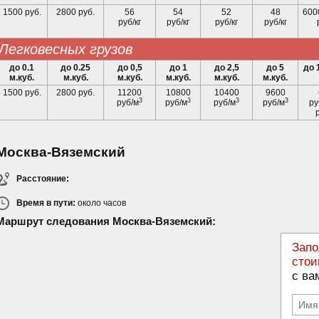
1500 руб.
2800 руб.
56
54
52
48
600
руб/кг
руб/кг
руб/кг
руб/кг
легковесных грузов
до 0.1
до 0.25
до 0,5
до 1
до 2,5
до 5
до 
м.куб.
м.куб.
м.куб.
м.куб.
м.куб.
м.куб.
1500 руб.
2800 руб.
11200
10800
10400
9600
3
3
3
3
руб/м
руб/м
руб/м
руб/м
ру
Москва-Вяземский
Расстояние:
Время в пути:
около
часов
Маршрут следования Москва-Вяземский:
Запо
стои
с ва