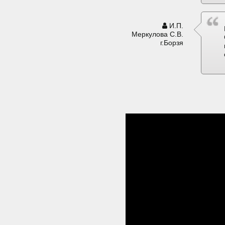
И.П.
Меркулова С.В.
г.Борзя