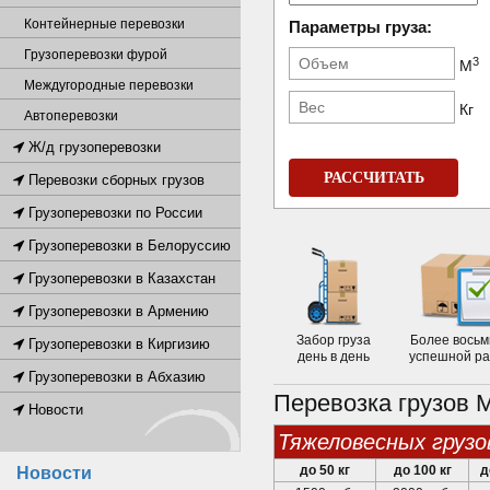
Контейнерные перевозки
Параметры груза:
Грузоперевозки фурой
3
М
Междугородные перевозки
Кг
Автоперевозки
Ж/д грузоперевозки
РАССЧИТАТЬ
Перевозки сборных грузов
Грузоперевозки по России
Грузоперевозки в Белоруссию
Грузоперевозки в Казахстан
Грузоперевозки в Армению
Забор груза
Более восьм
Грузоперевозки в Киргизию
день в день
успешной р
Грузоперевозки в Абхазию
Перевозка грузов 
Новости
тяжеловесных грузо
до 50 кг
до 100 кг
д
Новости