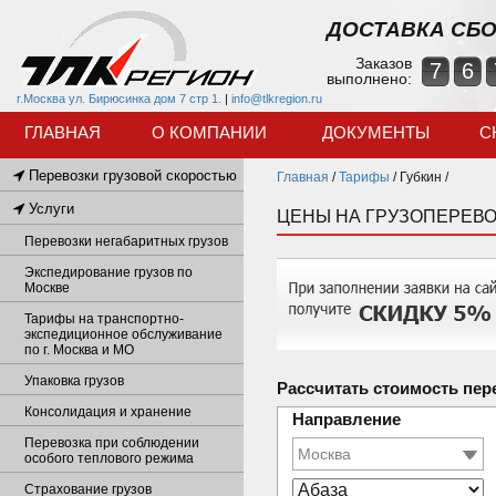
ДОСТАВКА СБО
Заказов
7
6
выполнено:
г.Москва ул. Бирюсинка дом 7 стр 1.
|
info@tlkregion.ru
ГЛАВНАЯ
О КОМПАНИИ
ДОКУМЕНТЫ
С
Перевозки грузовой скоростью
Главная
/
Тарифы
/
Губкин /
Услуги
ЦЕНЫ НА ГРУЗОПЕРЕВО
Перевозки негабаритных грузов
Экспедирование грузов по
Москве
Тарифы на транспортно-
экспедиционное обслуживание
по г. Москва и МО
Упаковка грузов
Рассчитать стоимость пер
Консолидация и хранение
Направление
Перевозка при соблюдении
особого теплового режима
Страхование грузов