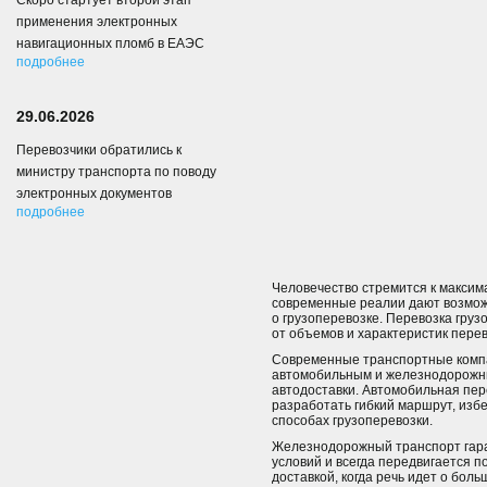
Скоро стартует второй этап
применения электронных
навигационных пломб в ЕАЭС
подробнее
29.06.2026
Перевозчики обратились к
министру транспорта по поводу
электронных документов
подробнее
Человечество стремится к максим
современные реалии дают возможн
о грузоперевозке. Перевозка груз
от объемов и характеристик пере
Современные транспортные компан
автомобильным и железнодорожны
автодоставки. Автомобильная пере
разработать гибкий маршрут, избе
способах грузоперевозки.
Железнодорожный транспорт гаран
условий и всегда передвигается 
доставкой, когда речь идет о бол