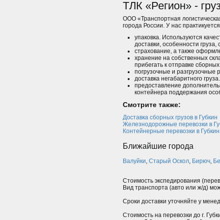
ТЛК «Регион» - гру
ООО «Транспортная логистическая
города России. У нас практикуетс
упаковка. Используются каче
доставки, особенности груза, с
страхование, а также оформл
хранение на собственных скла
прибегать к отправке сборных 
погрузочные и разгрузочные р
доставка негабаритного груз
предоставление дополнительно
контейнера поддержания осо
Смотрите также:
Доставка сборных грузов в Губкин
Железнодорожные перевозки в Гу
Контейнерные перевозки в Губкин
Ближайшие города
Валуйки
,
Старый Оскол
,
Бирюч
,
Бе
Стоимость экспедирования (перево
Вид транспорта (авто или ж/д) мо
Сроки доставки уточняйте у мене
Стоимость на перевозки до г. Губк