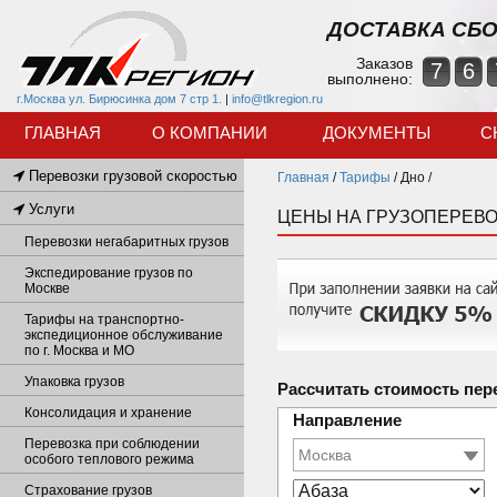
ДОСТАВКА СБО
Заказов
7
6
выполнено:
г.Москва ул. Бирюсинка дом 7 стр 1.
|
info@tlkregion.ru
ГЛАВНАЯ
О КОМПАНИИ
ДОКУМЕНТЫ
С
Перевозки грузовой скоростью
Главная
/
Тарифы
/
Дно /
Услуги
ЦЕНЫ НА ГРУЗОПЕРЕВО
Перевозки негабаритных грузов
Экспедирование грузов по
Москве
Тарифы на транспортно-
экспедиционное обслуживание
по г. Москва и МО
Упаковка грузов
Рассчитать стоимость пер
Консолидация и хранение
Направление
Перевозка при соблюдении
особого теплового режима
Страхование грузов