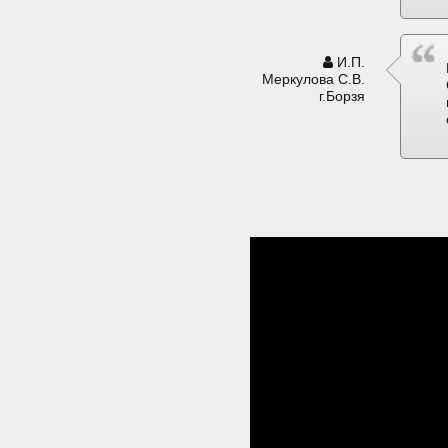
И.П.
Меркулова С.В.
г.Борзя