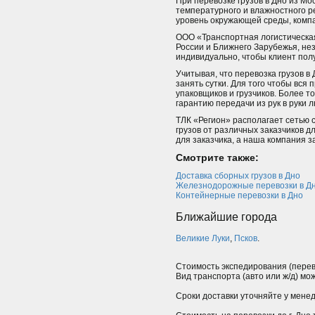
При перевозке грузов в Дно из Мо
температурного и влажностного р
уровень окружающей среды, комп
ООО «Транспортная логистическая
России и Ближнего Зарубежья, не
индивидуально, чтобы клиент полу
Учитывая, что перевозка грузов в
занять сутки. Для того чтобы вся
упаковщиков и грузчиков. Более т
гарантию передачи из рук в руки л
ТЛК «Регион» располагает сетью 
грузов от различных заказчиков 
для заказчика, а наша компания з
Смотрите также:
Доставка сборных грузов в Дно
Железнодорожные перевозки в Д
Контейнерные перевозки в Дно
Ближайшие города
Великие Луки
,
Псков
.
Стоимость экспедирования (перев
Вид транспорта (авто или ж/д) мо
Сроки доставки уточняйте у мене