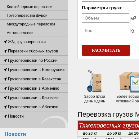
Контейнерные перевозки
Параметры груза:
Грузоперевозки фурой
3
М
Междугородные перевозки
Кг
Автоперевозки
Ж/д грузоперевозки
РАССЧИТАТЬ
Перевозки сборных грузов
Грузоперевозки по России
Грузоперевозки в Белоруссию
Грузоперевозки в Казахстан
Грузоперевозки в Армению
Забор груза
Более восьм
Грузоперевозки в Киргизию
день в день
успешной р
Грузоперевозки в Абхазию
Перевозка грузов 
Новости
тяжеловесных грузо
до 20 кг
до 50 кг
до 10
Новости