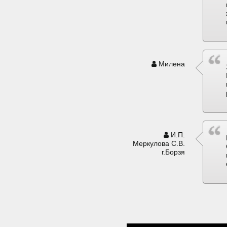
Милена
И.П.
Меркулова С.В.
г.Борзя