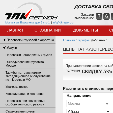
ДОСТАВКА СБО
Заказов
7
6
выполнено:
г.Москва ул. Бирюсинка дом 7 стр 1.
|
info@tlkregion.ru
ГЛАВНАЯ
О КОМПАНИИ
ДОКУМЕНТЫ
С
Перевозки грузовой скоростью
Главная
/
Тарифы
/
Добрянка /
Услуги
ЦЕНЫ НА ГРУЗОПЕРЕВО
Перевозки негабаритных грузов
Экспедирование грузов по
Москве
Тарифы на транспортно-
экспедиционное обслуживание
по г. Москва и МО
Упаковка грузов
Рассчитать стоимость пер
Консолидация и хранение
Направление
Перевозка при соблюдении
особого теплового режима
Страхование грузов