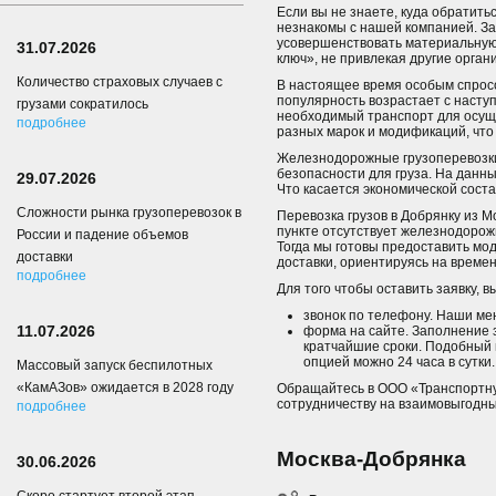
Если вы не знаете, куда обратить
незнакомы с нашей компанией. За
усовершенствовать материальную б
31.07.2026
ключ», не привлекая другие орган
Количество страховых случаев с
В настоящее время особым спросо
популярность возрастает с насту
грузами сократилось
необходимый транспорт для осущ
подробнее
разных марок и модификаций, что 
Железнодорожные грузоперевозки 
безопасности для груза. На данн
29.07.2026
Что касается экономической сост
Сложности рынка грузоперевозок в
Перевозка грузов в Добрянку из 
пункте отсутствует железнодорож
России и падение объемов
Тогда мы готовы предоставить мод
доставки
доставки, ориентируясь на врем
подробнее
Для того чтобы оставить заявку, 
звонок по телефону. Наши ме
11.07.2026
форма на сайте. Заполнение
кратчайшие сроки. Подобный 
опцией можно 24 часа в сутки.
Массовый запуск беспилотных
«КамАЗов» ожидается в 2028 году
Обращайтесь в ООО «Транспортну
сотрудничеству на взаимовыгодны
подробнее
Москва-Добрянка
30.06.2026