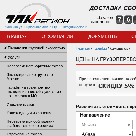
ДОСТАВКА СБО
Заказов
7
6
выполнено:
г.Москва ул. Бирюсинка дом 7 стр 1.
|
info@tlkregion.ru
ГЛАВНАЯ
О КОМПАНИИ
ДОКУМЕНТЫ
С
Перевозки грузовой скоростью
Главная
/
Тарифы
/
Камышлов /
Услуги
ЦЕНЫ НА ГРУЗОПЕРЕВ
Перевозки негабаритных грузов
Экспедирование грузов по
Москве
Тарифы на транспортно-
экспедиционное обслуживание
по г. Москва и МО
Упаковка грузов
Рассчитать стоимость пер
Консолидация и хранение
Направление
Перевозка при соблюдении
особого теплового режима
Страхование грузов