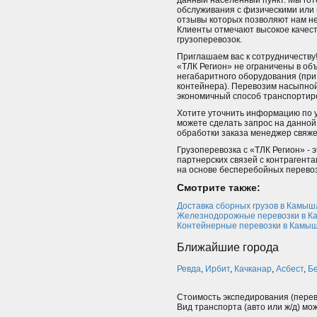
данный населенный пункт. Мы гот
обслуживания с физическими или
отзывы которых позволяют нам не
Клиенты отмечают высокое качест
грузоперевозок.
Приглашаем вас к сотрудничеству!
«ТЛК Регион» не ограничены в объ
негабаритного оборудования (при
контейнера). Перевозим насыпной
экономичный способ транспортиро
Хотите уточнить информацию по ус
можете сделать запрос на данной
обработки заказа менеджер свяжет
Грузоперевозка с «ТЛК Регион» - 
партнерских связей с контрагент
на основе бесперебойных перевоз
Смотрите также:
Доставка сборных грузов в Камыш
Железнодорожные перевозки в 
Контейнерные перевозки в Камы
Ближайшие города
Ревда
,
Ирбит
,
Качканар
,
Асбест
,
Б
Стоимость экспедирования (перев
Вид транспорта (авто или ж/д) мо