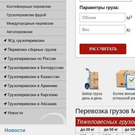
Контейнерные перевозки
Параметры груза:
Грузоперевозки фурой
3
М
Междугородные перевозки
Кг
Автоперевозки
Ж/д грузоперевозки
РАССЧИТАТЬ
Перевозки сборных грузов
Грузоперевозки по России
Грузоперевозки в Белоруссию
Грузоперевозки в Казахстан
Грузоперевозки в Армению
Забор груза
Более восьм
Грузоперевозки в Киргизию
день в день
успешной р
Грузоперевозки в Абхазию
Перевозка грузов
Новости
тяжеловесных грузо
до 20 кг
до 50 кг
до 10
Новости