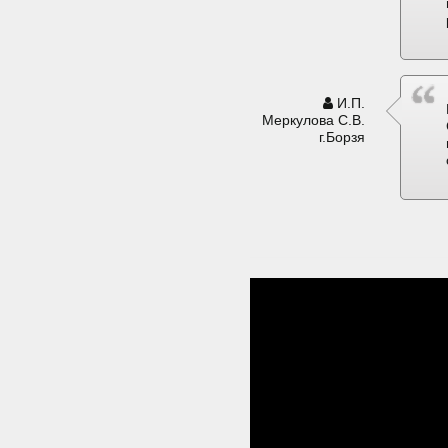
И.П.
Меркулова С.В.
г.Борзя