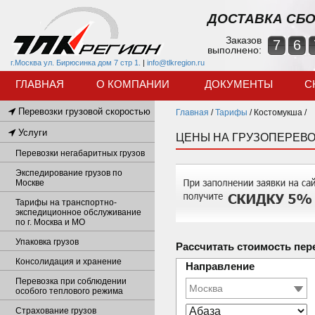
ДОСТАВКА СБО
Заказов
7
6
выполнено:
г.Москва ул. Бирюсинка дом 7 стр 1.
|
info@tlkregion.ru
ГЛАВНАЯ
О КОМПАНИИ
ДОКУМЕНТЫ
С
Перевозки грузовой скоростью
Главная
/
Тарифы
/
Костомукша /
Услуги
ЦЕНЫ НА ГРУЗОПЕРЕВО
Перевозки негабаритных грузов
Экспедирование грузов по
Москве
Тарифы на транспортно-
экспедиционное обслуживание
по г. Москва и МО
Упаковка грузов
Рассчитать стоимость пер
Консолидация и хранение
Направление
Перевозка при соблюдении
особого теплового режима
Страхование грузов