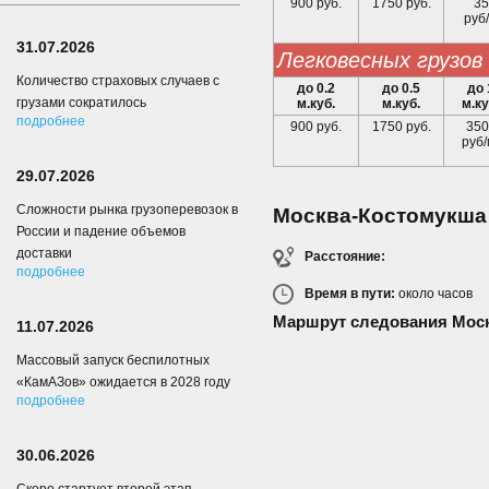
900 руб.
1750 руб.
35
руб/
31.07.2026
легковесных грузов
Количество страховых случаев с
до 0.2
до 0.5
до 
грузами сократилось
м.куб.
м.куб.
м.ку
подробнее
900 руб.
1750 руб.
350
руб/
29.07.2026
Сложности рынка грузоперевозок в
Москва-Костомукша
России и падение объемов
доставки
Расстояние:
подробнее
Время в пути:
около
часов
Маршрут следования Мос
11.07.2026
Массовый запуск беспилотных
«КамАЗов» ожидается в 2028 году
подробнее
30.06.2026