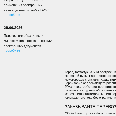
Скоро стартует второй этап
применения электронных
навигационных пломб в ЕАЭС
подробнее
29.06.2026
Перевозчики обратились к
министру транспорта по поводу
электронных документов
подробнее
Город Костомукша был построен в
железной руды. Расстояние до Пе
моногородом с рисками ухудшени
Территория опережающего развит
ГОКа, здесь работают предприяти
развивается туризм, образован н
железными и автомобильными доро
календарного года без ограничений
ЗАКАЗЫВАЙТЕ ПЕРЕВОЗ
ООО «Транспортная Логистическая