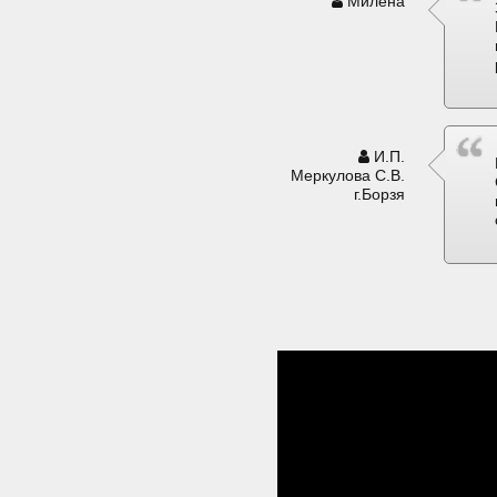
Милена
И.П.
Меркулова С.В.
г.Борзя