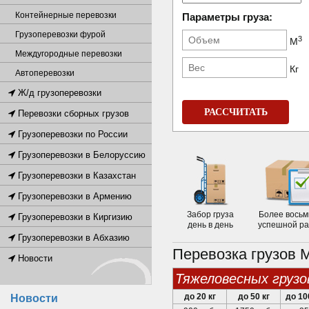
Контейнерные перевозки
Параметры груза:
Грузоперевозки фурой
3
М
Междугородные перевозки
Кг
Автоперевозки
Ж/д грузоперевозки
РАССЧИТАТЬ
Перевозки сборных грузов
Грузоперевозки по России
Грузоперевозки в Белоруссию
Грузоперевозки в Казахстан
Грузоперевозки в Армению
Забор груза
Более восьм
Грузоперевозки в Киргизию
день в день
успешной р
Грузоперевозки в Абхазию
Перевозка грузов 
Новости
тяжеловесных грузо
до 20 кг
до 50 кг
до 10
Новости