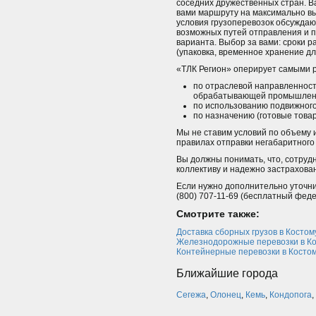
соседних дружественных стран. В
вами маршруту на максимально вы
условия грузоперевозок обсуждаю
возможных путей отправления и 
варианта. Выбор за вами: сроки р
(упаковка, временное хранение д
«ТЛК Регион» оперирует самыми 
по отраслевой направленност
обрабатывающей промышленнос
по использованию подвижного 
по назначению (готовые товар
Мы не ставим условий по объему и
правилах отправки негабаритного 
Вы должны понимать, что, сотруд
коллективу и надежно застрахован
Если нужно дополнительно уточни
(800) 707-11-69 (бесплатный фед
Смотрите также:
Доставка сборных грузов в Косто
Железнодорожные перевозки в К
Контейнерные перевозки в Косто
Ближайшие города
Сегежа
,
Олонец
,
Кемь
,
Кондопога
,