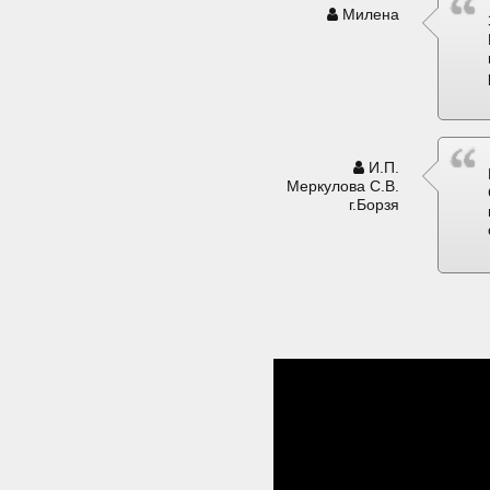
Милена
И.П.
Меркулова С.В.
г.Борзя