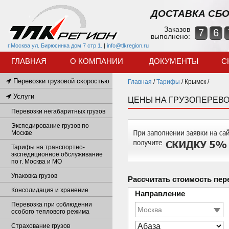
ДОСТАВКА СБО
Заказов
7
6
выполнено:
г.Москва ул. Бирюсинка дом 7 стр 1.
|
info@tlkregion.ru
ГЛАВНАЯ
О КОМПАНИИ
ДОКУМЕНТЫ
С
Перевозки грузовой скоростью
Главная
/
Тарифы
/
Крымск /
Услуги
ЦЕНЫ НА ГРУЗОПЕРЕВО
Перевозки негабаритных грузов
Экспедирование грузов по
Москве
Тарифы на транспортно-
экспедиционное обслуживание
по г. Москва и МО
Упаковка грузов
Рассчитать стоимость пер
Консолидация и хранение
Направление
Перевозка при соблюдении
особого теплового режима
Страхование грузов