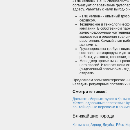
«ТЛК Регион». Наши специалисты
организуют оперативные грузопер
адресу. Работать с нами выгодно 
«ТЛК Регион» - опытный груз
сервисом.
Техническое и технологическ
компаний. В собственном парке
железнодорожные контейнеры
маршрутов и решения трансп
расстояния. Каждый этап раб
экономить.
Грузоперевозка требует подг
составление маршрута и дета
работы, упаковка, хранение, 
Менеджер просчитывает разны
него способ. Итоговая цена ск
(выделенный автомобиль, ж/д
отправки.
Предлагаем всем заинтересованны
наладить регулярные поставки? Зв
Смотрите также:
Доставка сборных грузов в Крымск
Железнодорожные перевозки в К
Контейнерные перевозки в Крымс
Ближайшие города
Крымская
,
Адлер
,
Джубга
,
Ейск
,
Ко