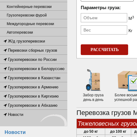
Контейнерные перевозки
Параметры груза:
Грузоперевозки фурой
3
М
Междугородные перевозки
Кг
Автоперевозки
Ж/д грузоперевозки
РАССЧИТАТЬ
Перевозки сборных грузов
Грузоперевозки по России
Грузоперевозки в Белоруссию
Грузоперевозки в Казахстан
Грузоперевозки в Армению
Забор груза
Более восьм
Грузоперевозки в Киргизию
день в день
успешной р
Грузоперевозки в Абхазию
Перевозка грузов 
Новости
тяжеловесных грузо
до 50 кг
до 100 кг
д
Новости