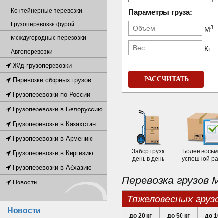
Контейнерные перевозки
Параметры груза:
Грузоперевозки фурой
3
М
Междугородные перевозки
Кг
Автоперевозки
Ж/д грузоперевозки
РАССЧИТАТЬ
Перевозки сборных грузов
Грузоперевозки по России
Грузоперевозки в Белоруссию
Грузоперевозки в Казахстан
Грузоперевозки в Армению
Забор груза
Более восьм
Грузоперевозки в Киргизию
день в день
успешной р
Грузоперевозки в Абхазию
Перевозка грузов 
Новости
тяжеловесных груз
Новости
до 20 кг
до 50 кг
до 1