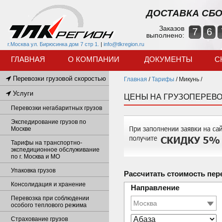
ДОСТАВКА СБО
Заказов
7
6
выполнено:
г.Москва ул. Бирюсинка дом 7 стр 1.
|
info@tlkregion.ru
ГЛАВНАЯ
О КОМПАНИИ
ДОКУМЕНТЫ
С
Перевозки грузовой скоростью
Главная
/
Тарифы
/
Микунь /
Услуги
ЦЕНЫ НА ГРУЗОПЕРЕВО
Перевозки негабаритных грузов
Экспедирование грузов по
Москве
Тарифы на транспортно-
экспедиционное обслуживание
по г. Москва и МО
Упаковка грузов
Рассчитать стоимость пер
Консолидация и хранение
Направление
Перевозка при соблюдении
особого теплового режима
Страхование грузов