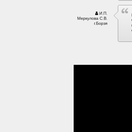
И.П.
Меркулова С.В.
г.Борзя