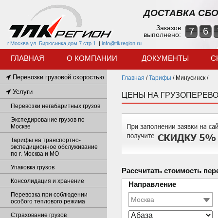
ДОСТАВКА СБО
Заказов
7
6
выполнено:
г.Москва ул. Бирюсинка дом 7 стр 1.
|
info@tlkregion.ru
ГЛАВНАЯ
О КОМПАНИИ
ДОКУМЕНТЫ
С
Перевозки грузовой скоростью
Главная
/
Тарифы
/
Минусинск /
Услуги
ЦЕНЫ НА ГРУЗОПЕРЕВО
Перевозки негабаритных грузов
Экспедирование грузов по
Москве
Тарифы на транспортно-
экспедиционное обслуживание
по г. Москва и МО
Упаковка грузов
Рассчитать стоимость пер
Консолидация и хранение
Направление
Перевозка при соблюдении
особого теплового режима
Страхование грузов