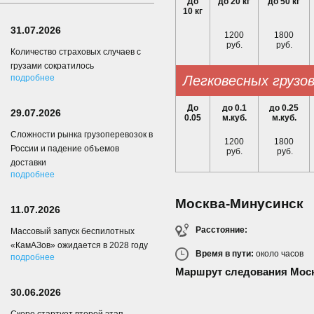
До
до 20 кг
до 50 кг
10 кг
31.07.2026
1200
1800
руб.
руб.
Количество страховых случаев с
грузами сократилось
подробнее
легковесных грузо
До
до 0.1
до 0.25
29.07.2026
0.05
м.куб.
м.куб.
Сложности рынка грузоперевозок в
1200
1800
России и падение объемов
руб.
руб.
доставки
подробнее
Москва-Минусинск
11.07.2026
Расстояние:
Массовый запуск беспилотных
«КамАЗов» ожидается в 2028 году
Время в пути:
около
часов
подробнее
Маршрут следования Мос
30.06.2026