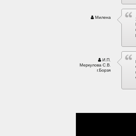
Милена
И.П.
Меркулова С.В.
г.Борзя