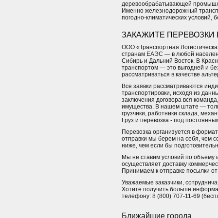
деревообрабатывающей промышлен
Именно железнодорожный транспор
погодно-климатических условий, бе
ЗАКАЖИТЕ ПЕРЕВОЗКИ 
ООО «Транспортная Логистическая
странам ЕАЭС — в любой населен
Сибирь и Дальний Восток. В Кра
транспортом — это выгодней и бе
рассматриваться в качестве аль
Все заявки рассматриваются инди
транспортировки, исходя из данных
заключения договора вся команда,
имущества. В нашем штате — толь
грузчики, работники склада, меха
Груз и перевозка - под постоянн
Перевозка организуется в формате
отправки мы берем на себя, чем 
ниже, чем если бы подготовитель
Мы не ставим условий по объему и
осуществляет доставку коммерчес
Принимаем к отправке посылки от 
Уважаемые заказчики, сотрудничая
Хотите получить больше информац
телефону: 8 (800) 707-11-69 (бес
Ближайшие города