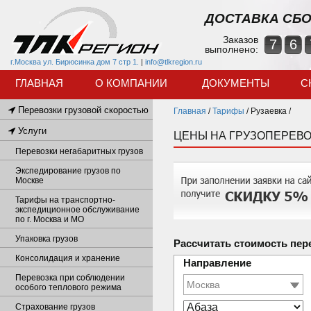
ДОСТАВКА СБО
Заказов
7
6
выполнено:
г.Москва ул. Бирюсинка дом 7 стр 1.
|
info@tlkregion.ru
ГЛАВНАЯ
О КОМПАНИИ
ДОКУМЕНТЫ
С
Перевозки грузовой скоростью
Главная
/
Тарифы
/
Рузаевка /
Услуги
ЦЕНЫ НА ГРУЗОПЕРЕВО
Перевозки негабаритных грузов
Экспедирование грузов по
Москве
Тарифы на транспортно-
экспедиционное обслуживание
по г. Москва и МО
Упаковка грузов
Рассчитать стоимость пер
Консолидация и хранение
Направление
Перевозка при соблюдении
особого теплового режима
Страхование грузов