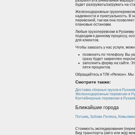
разработать уникальный маршрут. 
будет разгружать/загружать на ста
Железнодорожные грузоперевозки 
надежности и пунктуальность. В 
перевозкой, так как она позволяет
плановые остановки.
Любые грузоперевозки в Рузаевку
подходим к данному процессу, ос
для клиентов.
Чтобы заказать у нас услуги, мож
позвонить по телефону. Вы у
сразу будет закреплен персо
заполнить форму на сайте. Э
пяти процентов.
Обращайтесь в ТЛК «Регион». Мы 
Смотрите также:
Доставка сборных грузов в Рузаев
Железнодорожные перевозки в Ру
Контейнерные перевозки в Рузаев
Ближайшие города
Потьма
,
Зубова Поляна
,
Ковылкин
Стоимость экспедирования (перев
Вид транспорта (авто или ж/д) мо