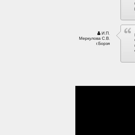
И.П.
Меркулова С.В.
г.Борзя