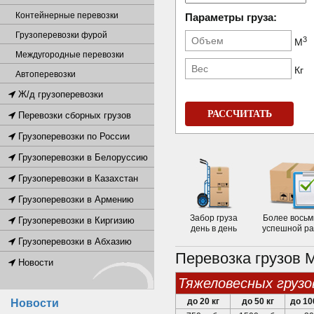
Контейнерные перевозки
Параметры груза:
Грузоперевозки фурой
3
М
Междугородные перевозки
Кг
Автоперевозки
Ж/д грузоперевозки
РАССЧИТАТЬ
Перевозки сборных грузов
Грузоперевозки по России
Грузоперевозки в Белоруссию
Грузоперевозки в Казахстан
Грузоперевозки в Армению
Забор груза
Более восьм
Грузоперевозки в Киргизию
день в день
успешной р
Грузоперевозки в Абхазию
Перевозка грузов 
Новости
тяжеловесных грузо
до 20 кг
до 50 кг
до 10
Новости