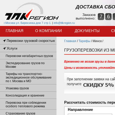
ДОСТАВКА СБО
Заказов
7
6
выполнено:
г.Москва ул. Бирюсинка дом 7 стр 1.
|
info@tlkregion.ru
ГЛАВНАЯ
О КОМПАНИИ
ДОКУМЕНТЫ
С
Перевозки грузовой скоростью
Главная
/
Тарифы
/
Минск /
Услуги
ГРУЗОПЕРЕВОЗКИ ИЗ М
Перевозки негабаритных грузов
Временно не возим грузы в данн
Экспедирование грузов по
Москве
Цены и возможность уточняйте
Тарифы на транспортно-
экспедиционное обслуживание
по г. Москва и МО
Упаковка грузов
Консолидация и хранение
Рассчитать стоимость пер
Перевозка при соблюдении
особого теплового режима
Направление
Страхование грузов