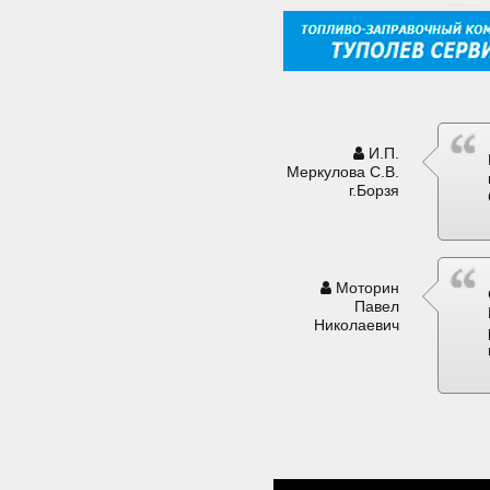
И.П.
Меркулова С.В.
г.Борзя
Моторин
Павел
Николаевич