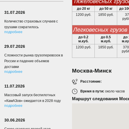
тяжеловесных грузо
до 20 кг
до 50 кг
до 10
31.07.2026
1200 руб.
1850 руб.
37
руб/
Количество страховых случаев с
грузами сократилось
легковесных грузов
подробнее
до 0.2
до 0.5
до 
м.куб.
м.куб.
м.ку
29.07.2026
1200 руб.
1850 руб.
370
руб/
Сложности рынка грузоперевозок в
России и падение объемов
доставки
Москва-Минск
подробнее
Расстояние:
11.07.2026
Время в пути:
около
часов
Массовый запуск беспилотных
Маршрут следования Мос
«КамАЗов» ожидается в 2028 году
подробнее
30.06.2026