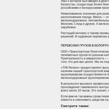
Указ о которой был введен в дейс
Казахстан, создал еще более бла
российскими и белорусскими прои
Немаловажное значение для разви
расположения города. Минск — эт
железнодорожных. Автомобильным 
Могилев, Слуцк и другие. А желе
зарубежья.
Растущий интерес к такому промы
решений. И надежная перевозка г
ПЕРЕВОЗКИ ГРУЗОВ В БЕЛОРУ
ООО «Транспортная Логистическа
легковесных грузов по разным на
Пунктуальность и аккуратность —
того, что для вас ценно. Мы не п
«ТЛК Регион» предоставляет выго
наличии нашей транспортной ком
грузоперевозки осуществляются 
железнодорожные грузоперевозки
В результате высокого професси
прохождения таможенного контрол
всего около 10 часов. Это значит,
Если вам не так важны сроки пере
клиента и сэкономить средства на
Смотрите также: