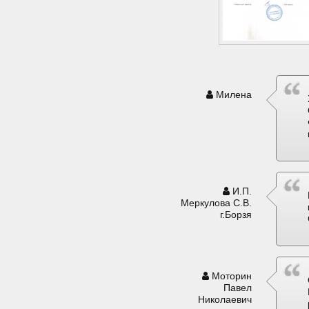
Милена
И.П.
Меркулова С.В.
г.Борзя
Моторин
Павел
Николаевич