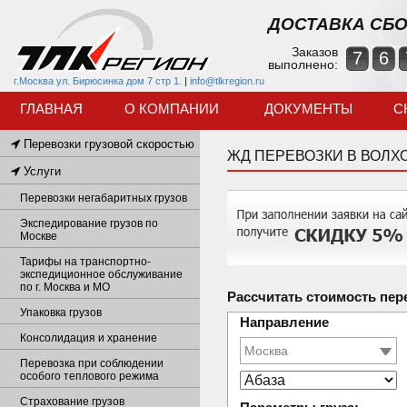
ДОСТАВКА СБО
Заказов
7
6
выполнено:
г.Москва ул. Бирюсинка дом 7 стр 1.
|
info@tlkregion.ru
ГЛАВНАЯ
О КОМПАНИИ
ДОКУМЕНТЫ
С
Перевозки грузовой скоростью
ЖД ПЕРЕВОЗКИ В ВОЛХ
Услуги
Перевозки негабаритных грузов
Экспедирование грузов по
Москве
Тарифы на транспортно-
экспедиционное обслуживание
по г. Москва и МО
Рассчитать стоимость пер
Упаковка грузов
Направление
Консолидация и хранение
Перевозка при соблюдении
особого теплового режима
Страхование грузов