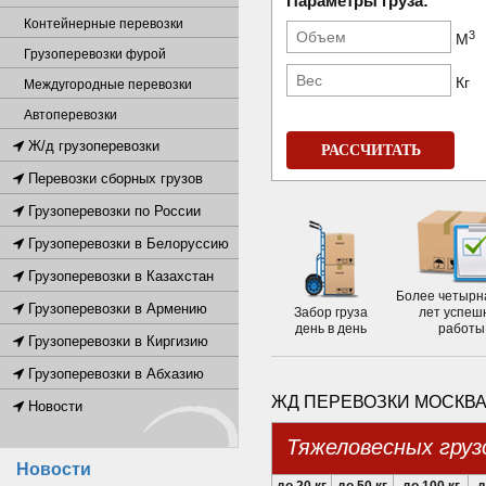
Параметры груза:
Контейнерные перевозки
3
М
Грузоперевозки фурой
Кг
Междугородные перевозки
Автоперевозки
Ж/д грузоперевозки
РАССЧИТАТЬ
Перевозки сборных грузов
Грузоперевозки по России
Грузоперевозки в Белоруссию
Грузоперевозки в Казахстан
Более четырн
Грузоперевозки в Армению
Забор груза
лет успеш
день в день
работы
Грузоперевозки в Киргизию
Грузоперевозки в Абхазию
ЖД ПЕРЕВОЗКИ МОСКВА
Новости
Тяжеловесных груз
Новости