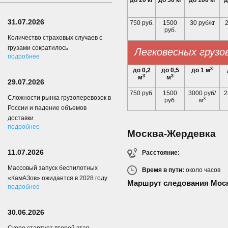
до 20 кг
до 50 кг
до 100 кг
д
31.07.2026
750 руб.
1500
30 руб/кг
2
руб.
Количество страховых случаев с
грузами сократилось
Легковесных грузо
подробнее
3
до 0,2
до 0,5
до 1 м
3
3
м
м
29.07.2026
750 руб.
1500
3000 руб/
2
Сложности рынка грузоперевозок в
3
руб.
м
России и падение объемов
доставки
подробнее
Москва-Жердевка
11.07.2026
Расстояние:
Массовый запуск беспилотных
Время в пути:
около
часов
«КамАЗов» ожидается в 2028 году
Маршрут следования Мос
подробнее
30.06.2026