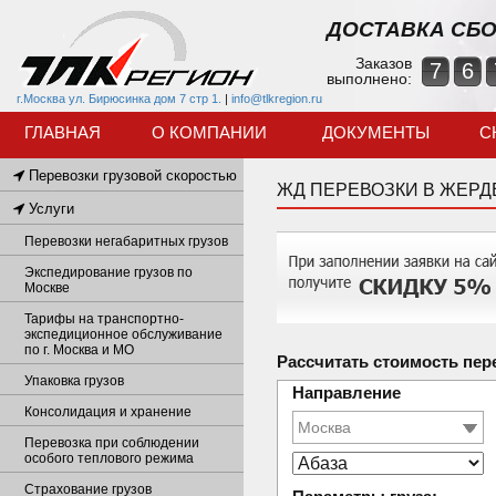
ДОСТАВКА СБО
Заказов
7
6
выполнено:
г.Москва ул. Бирюсинка дом 7 стр 1.
|
info@tlkregion.ru
ГЛАВНАЯ
О КОМПАНИИ
ДОКУМЕНТЫ
С
Перевозки грузовой скоростью
ЖД ПЕРЕВОЗКИ В ЖЕРД
Услуги
Перевозки негабаритных грузов
Экспедирование грузов по
Москве
Тарифы на транспортно-
экспедиционное обслуживание
по г. Москва и МО
Рассчитать стоимость пер
Упаковка грузов
Направление
Консолидация и хранение
Перевозка при соблюдении
особого теплового режима
Страхование грузов