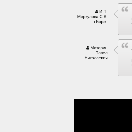
И.П.
Меркулова С.В.
г.Борзя
Моторин
Павел
Николаевич