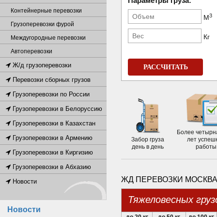
Параметры груза:
Контейнерные перевозки
3
М
Грузоперевозки фурой
Кг
Междугородные перевозки
Автоперевозки
Ж/д грузоперевозки
РАССЧИТАТЬ
Перевозки сборных грузов
Грузоперевозки по России
Грузоперевозки в Белоруссию
Грузоперевозки в Казахстан
Более четырн
Грузоперевозки в Армению
Забор груза
лет успеш
день в день
работы
Грузоперевозки в Киргизию
Грузоперевозки в Абхазию
ЖД ПЕРЕВОЗКИ МОСКВА 
Новости
Тяжеловесных груз
Новости