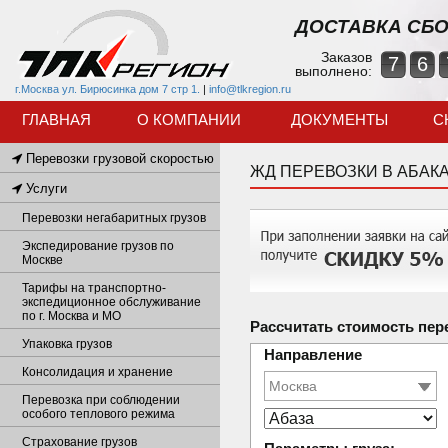
ДОСТАВКА СБО
Заказов
7
6
выполнено:
г.Москва ул. Бирюсинка дом 7 стр 1.
|
info@tlkregion.ru
ГЛАВНАЯ
О КОМПАНИИ
ДОКУМЕНТЫ
С
Перевозки грузовой скоростью
ЖД ПЕРЕВОЗКИ В АБАК
Услуги
Перевозки негабаритных грузов
Экспедирование грузов по
Москве
Тарифы на транспортно-
экспедиционное обслуживание
по г. Москва и МО
Рассчитать стоимость пер
Упаковка грузов
Направление
Консолидация и хранение
Перевозка при соблюдении
особого теплового режима
Страхование грузов