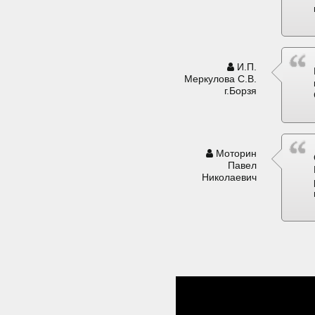
И.П.
Меркулова С.В.
г.Борзя
Моторин
Павел
Николаевич