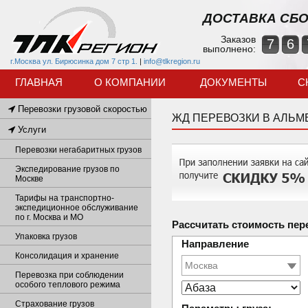
ДОСТАВКА СБО
Заказов
7
6
выполнено:
г.Москва ул. Бирюсинка дом 7 стр 1.
|
info@tlkregion.ru
ГЛАВНАЯ
О КОМПАНИИ
ДОКУМЕНТЫ
С
Перевозки грузовой скоростью
ЖД ПЕРЕВОЗКИ В АЛЬМ
Услуги
Перевозки негабаритных грузов
Экспедирование грузов по
Москве
Тарифы на транспортно-
экспедиционное обслуживание
по г. Москва и МО
Рассчитать стоимость пер
Упаковка грузов
Направление
Консолидация и хранение
Перевозка при соблюдении
особого теплового режима
Страхование грузов