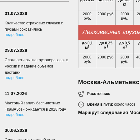
до 20 кг
до 50 кг
до 100
до
кг
31.07.2026
2000
2000 руб.
2000
2
руб.
руб.
Количество страховых случаев с
грузами сократилось
Легковесных грузо
подробнее
до 0,1
до 0,25
до 0,5
д
3
3
3
м
м
м
29.07.2026
2000
2000 руб.
2000
40
Сложности рынка грузоперевозок в
руб.
руб.
России и падение объемов
доставки
подробнее
Москва-Альметьевс
11.07.2026
Расстояние:
Массовый запуск беспилотных
Время в пути:
около
часов
«КамАЗов» ожидается в 2028 году
Маршрут следования Моск
подробнее
30.06.2026