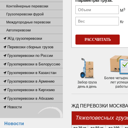
Параметры груза:
Контейнерные перевозки
3
М
Грузоперевозки фурой
Кг
Междугородные перевозки
Автоперевозки
Ж/д грузоперевозки
РАССЧИТАТЬ
Перевозки сборных грузов
Грузоперевозки по России
Грузоперевозки в Белоруссию
Грузоперевозки в Казахстан
Более четырн
Грузоперевозки в Армению
Забор груза
лет успеш
день в день
работы
Грузоперевозки в Киргизию
Грузоперевозки в Абхазию
ЖД ПЕРЕВОЗКИ МОСКВА
Новости
Тяжеловесных груз
Новости